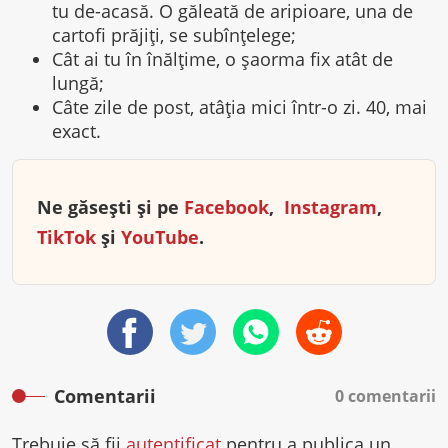
tu de-acasă. O găleată de aripioare, una de
cartofi prăjiți, se subînțelege;
Cât ai tu în înălțime, o șaorma fix atât de
lungă;
Câte zile de post, atâția mici într-o zi. 40, mai
exact.
Ne găsești și pe
Facebook
,
Instagram
,
TikTok
și
YouTube
.
Comentarii
0 comentarii
Trebuie să fii
autentificat
pentru a publica un