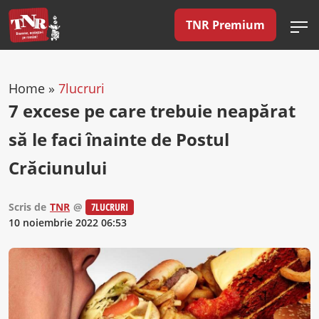
TNR Premium
Home
»
7lucruri
7 excese pe care trebuie neapărat
să le faci înainte de Postul
Crăciunului
Scris de
TNR
@
7LUCRURI
10 noiembrie 2022 06:53