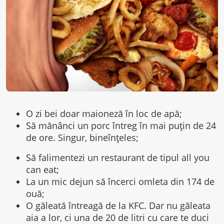
O zi bei doar maioneză în loc de apă;
Să mănânci un porc întreg în mai puțin de 24
de ore. Singur, bineînțeles;
Să falimentezi un restaurant de tipul all you
can eat;
La un mic dejun să încerci omleta din 174 de
ouă;
O găleată întreagă de la KFC. Dar nu găleata
aia a lor, ci una de 20 de litri cu care te duci