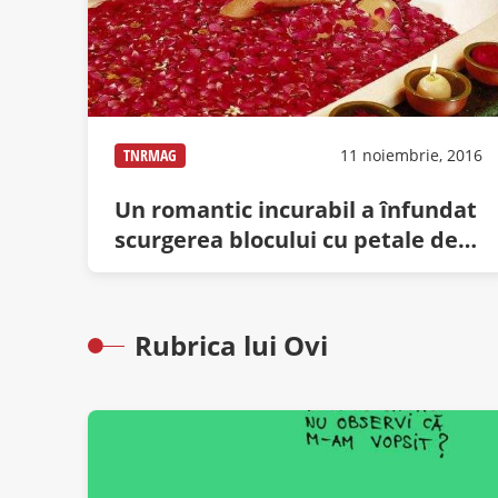
TNRMAG
11 noiembrie, 2016
Un romantic incurabil a înfundat
scurgerea blocului cu petale de
trandafir și ceară de la lumânări
Rubrica lui Ovi