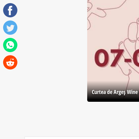
Curtea de Argeş Wine 