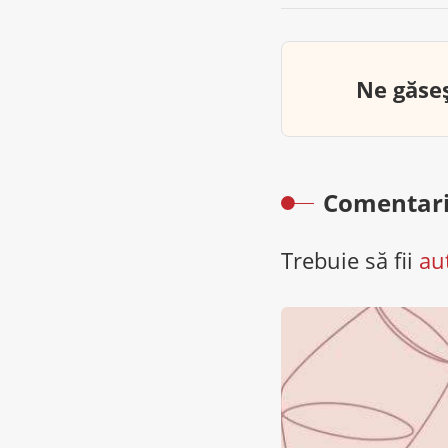
Ne găseș
Comentari
Trebuie să fii
au