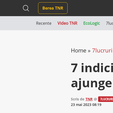
Berea TNR
Recente
Video TNR
EcoLogic
7lu
Home
»
7lucruri
7 indic
ajunge
Scris de
TNR
@
7LUCRUR
23 mai 2023 08:19