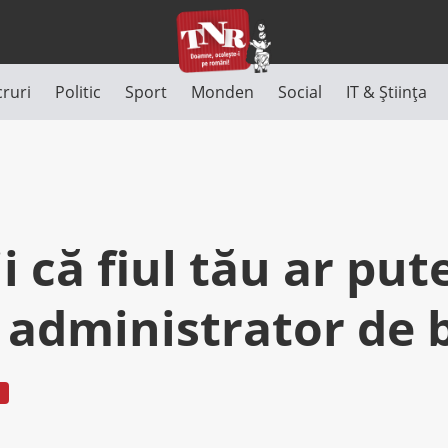
cruri
Politic
Sport
Monden
Social
IT & Știința
ii că fiul tău ar put
 administrator de 
I