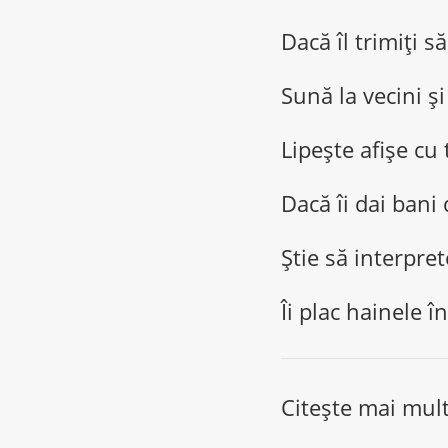
Dacă îl trimiți s
Sună la vecini și
Lipește afișe cu 
Dacă îi dai bani 
Știe să interpre
Îi plac hainele î
Citește mai mul