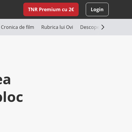
TNR Premium cu 2€
Login
Cronica de film
Rubrica lui Ovi
Descoperă România
ea
bloc