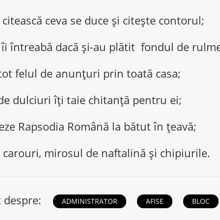
ă citească ceva se duce și citește contorul;
 îi întreabă dacă și-au plătit fondul de rulm
tot felul de anunțuri prin toată casa;
de dulciuri îți taie chitanță pentru ei;
teze Rapsodia Română la bătut în țeavă;
n carouri, mirosul de naftalină și chipiurile.
t despre:
ADMINISTRATOR
AFISE
BLOC