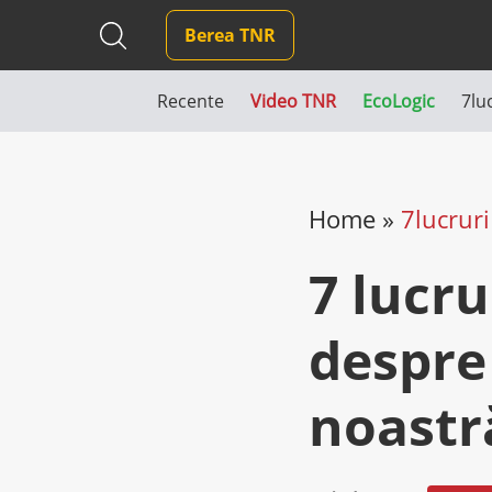
Berea TNR
Recente
Video TNR
EcoLogic
7lu
Home
»
7lucruri
7 lucru
despre
noastr