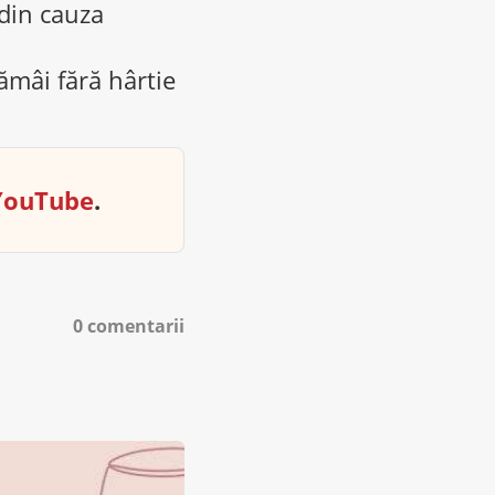
 din cauza
rămâi fără hârtie
YouTube
.
0 comentarii