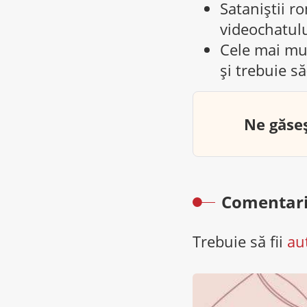
Sataniștii r
videochatulu
Cele mai mul
și trebuie să
Ne găseș
Comentari
Trebuie să fii
au