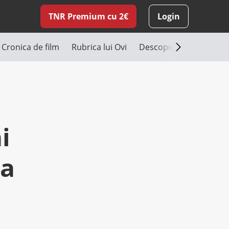
TNR Premium cu 2€
Login
Cronica de film
Rubrica lui Ovi
Descoperă România
i
ra