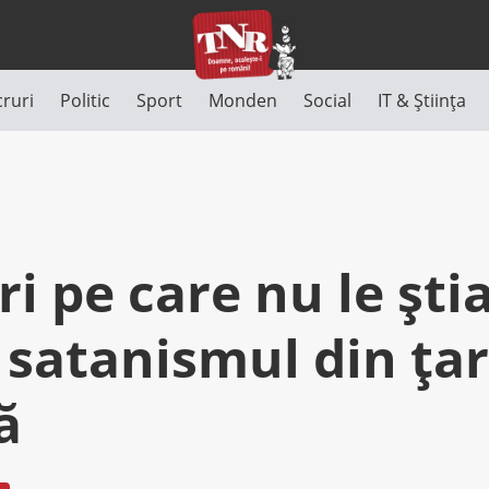
cruri
Politic
Sport
Monden
Social
IT & Știința
ri pe care nu le știa
 satanismul din ța
ă