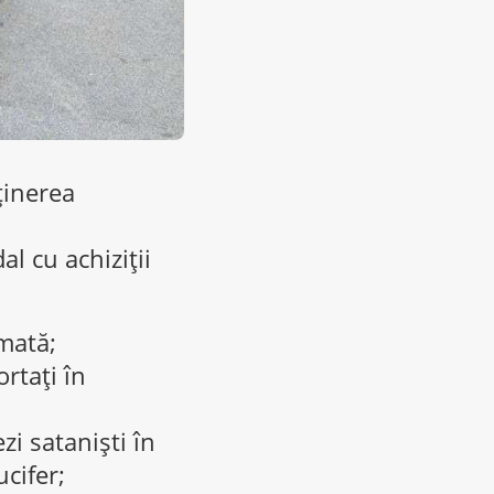
ținerea
l cu achiziții
rmată;
rtați în
zi sataniști în
cifer;