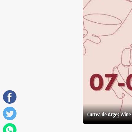
Curtea de Argeş Wine 