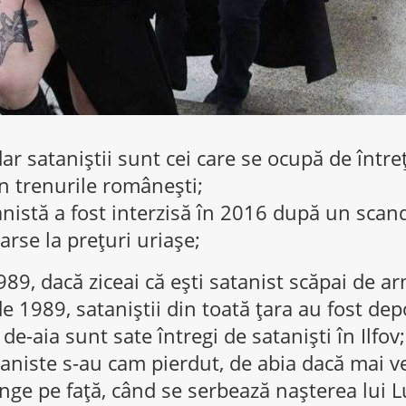
dar sataniștii sunt cei care se ocupă de între
in trenurile românești;
anistă a fost interzisă în 2016 după un scanda
arse la prețuri uriașe;
989, dacă ziceai că ești satanist scăpai de a
e 1989, sataniștii din toată țara au fost depo
de-aia sunt sate întregi de sataniști în Ilfov;
ataniste s-au cam pierdut, de abia dacă mai ve
nge pe față, când se serbează nașterea lui Lu