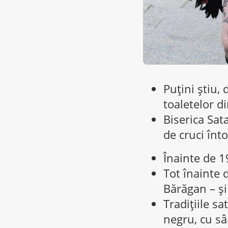
Puțini știu, 
toaletelor d
Biserica Sat
de cruci înto
Înainte de 1
Tot înainte d
Bărăgan – și 
Tradițiile s
negru, cu sâ