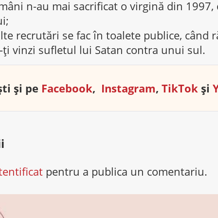
omâni n-au mai sacrificat o virgină din 1997,
i;
te recrutări se fac în toalete publice, când 
-ți vinzi sufletul lui Satan contra unui sul.
ti și pe
Facebook
,
Instagram
,
TikTok
și
i
tentificat
pentru a publica un comentariu.