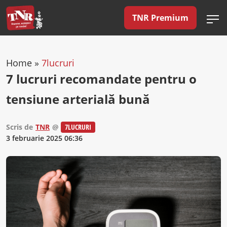
TNR Premium
Home
»
7lucruri
7 lucruri recomandate pentru o
tensiune arterială bună
Scris de
TNR
@
7LUCRURI
3 februarie 2025 06:36