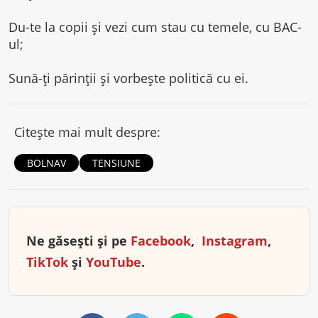
Du-te la copii și vezi cum stau cu temele, cu BAC-
ul;
Sună-ți părinții și vorbește politică cu ei.
Citește mai mult despre:
BOLNAV
TENSIUNE
Ne găsești și pe
Facebook
,
Instagram
,
TikTok
și
YouTube
.