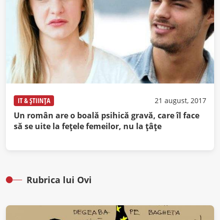
IT & ȘTIINȚA
21 august, 2017
Un român are o boală psihică gravă, care îl face
să se uite la feţele femeilor, nu la ţâţe
Rubrica lui Ovi