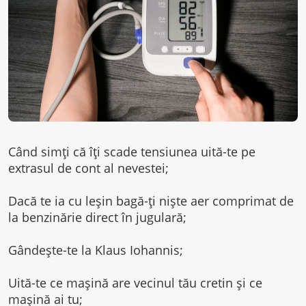
Când simți că îți scade tensiunea uită-te pe
extrasul de cont al nevestei;
Dacă te ia cu leșin bagă-ți niște aer comprimat de
la benzinărie direct în jugulară;
Gândește-te la Klaus Iohannis;
Uită-te ce mașină are vecinul tău cretin și ce
mașină ai tu;