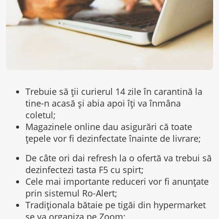
Trebuie să ții curierul 14 zile în carantină la
tine-n acasă și abia apoi îți va înmâna
coletul;
Magazinele online dau asigurări că toate
țepele vor fi dezinfectate înainte de livrare;
De câte ori dai refresh la o ofertă va trebui să
dezinfectezi tasta F5 cu spirt;
Cele mai importante reduceri vor fi anunțate
prin sistemul Ro-Alert;
Tradiţionala bătaie pe tigăi din hypermarket
se va organiza pe Zoom;