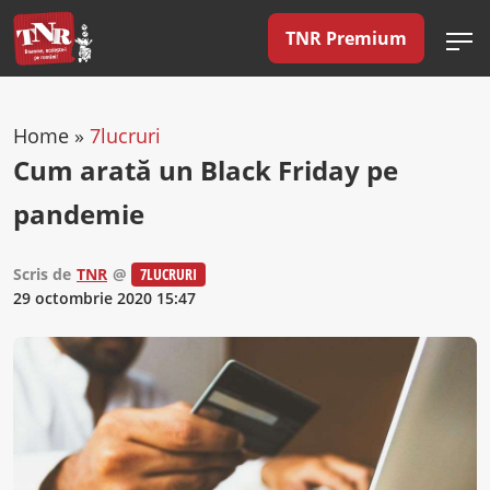
TNR Premium
Home
»
7lucruri
Cum arată un Black Friday pe
pandemie
Scris de
TNR
@
7LUCRURI
29 octombrie 2020 15:47