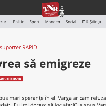
cruri
Politic
Sport
Monden
Social
IT & Știința
 suporter RAPID
vrea să emigreze
SUPORTER RAPID
pus mari speranţe în el, Varga ar cam refuza
dat: „Eu imi doresc să joc afară”, a spus Va