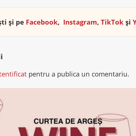
ti și pe
Facebook
,
Instagram
,
TikTok
și
i
tentificat
pentru a publica un comentariu.