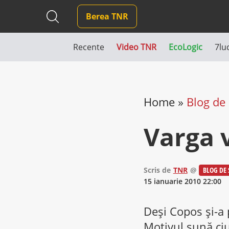
Berea TNR
Recente
Video TNR
EcoLogic
7lu
Home
»
Blog de
Varga 
Scris de
TNR
@
BLOG DE 
15 ianuarie 2010 22:00
Deşi Copos şi-a 
Motivul sună ciu