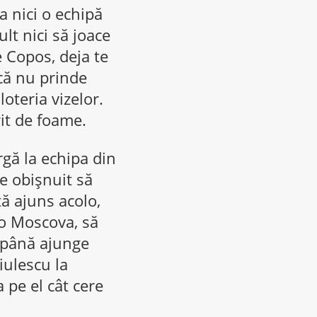
a nici o echipă
ult nici să joace
 Copos, deja te
că nu prinde
loteria vizelor.
rit de foame.
rgă la echipa din
 e obişnuit să
ă ajuns acolo,
o Moscova, să
, până ajunge
iulescu la
 pe el cât cere