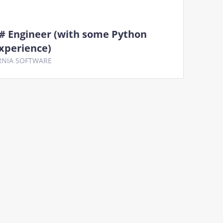
# Engineer (with some Python
xperience)
RNIA SOFTWARE