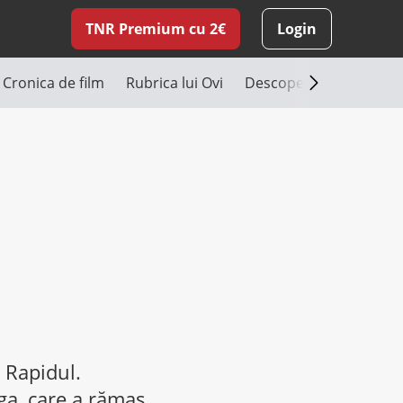
TNR Premium cu 2€
Login
Cronica de film
Rubrica lui Ovi
Descoperă România
 Rapidul.
rga, care a rămas