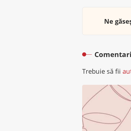
Ne găseș
Comentari
Trebuie să fii
au