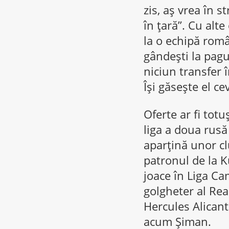
zis, aş vrea în 
în ţară”. Cu alte
la o echipă româ
gândeşti la pagu
niciun transfer î
Îşi găseşte el c
Oferte ar fi totu
liga a doua rusă
aparţină unor cl
patronul de la 
joace în Liga Cam
golgheter al Rea
Hercules Alicant
acum Şiman.