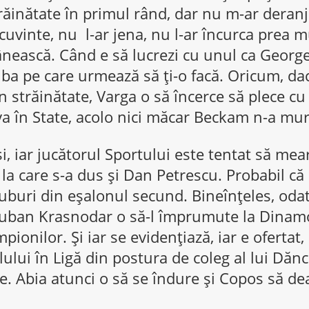
străinătate în primul rând, dar nu m-ar deranj
 cuvinte, nu l-ar jena, nu l-ar încurca prea m
nească. Când e să lucrezi cu unul ca George
ba pe care urmează să ţi-o facă. Oricum, da
n străinătate, Varga o să încerce să plece cu 
eva în State, acolo nici măcar Beckam n-a mu
şi, iar jucătorul Sportului este tentat să mea
 la care s-a dus şi Dan Petrescu. Probabil că
uburi din eşalonul secund. Bineînţeles, odat
Kuban Krasnodar o să-l împrumute la Dinam
pionilor. Şi iar se evidenţiază, iar e ofertat
lului în Ligă din postura de coleg al lui Dănc
e. Abia atunci o să se îndure şi Copos să dea