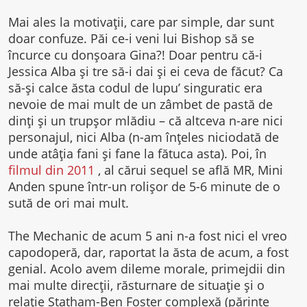
Mai ales la motivații, care par simple, dar sunt
doar confuze. Păi ce-i veni lui Bishop să se
încurce cu donșoara Gina?! Doar pentru că-i
Jessica Alba și tre să-i dai și ei ceva de făcut? Ca
să-și calce ăsta codul de lupu’ singuratic era
nevoie de mai mult de un zâmbet de pastă de
dinți și un trupșor mlădiu – că altceva n-are nici
personajul, nici Alba (n-am înțeles niciodată de
unde atâția fani și fane la fătuca asta). Poi, în
filmul din 2011
, al cărui sequel se află MR, Mini
Anden spune într-un rolișor de 5-6 minute de o
sută de ori mai mult.
The Mechanic de acum 5 ani n-a fost nici el vreo
capodoperă, dar, raportat la ăsta de acum, a fost
genial. Acolo avem dileme morale, primejdii din
mai multe direcții, răsturnare de situație și o
relație Statham-Ben Foster complexă (părinte