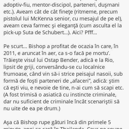
adoptiv-fiu, mentor-discipol, parteneri, dușmani
etc.). Aveam cât de cât finețe (ritmeme, precum
pistolul lui McKenna senior, cu mesajul de pe el),
aveam ceva farmec și eleganță (cum asculta el la
pick-up Suta de Schubert…). Aici? Pfff…
Pe scurt… Bishop a profitat de ocazia în care, în
2011, e aruncat în aer, ca s-o facă pe mortu’.
Trăiește visul lui Ostap Bender, adică e la Rio,
lipsit de griji, conversându-se cu localnice
frumoase, când vin să-i strice peisajul nasoii, sub
formă de foști parteneri de „afaceri”, adică: știm
că ești viu, e nevoie de tine, n-ai cum să scapi etc.
(A fost trimisă o asiatică cu instincte criminale,
dar nu suficient de criminale încât scenariștii să
nu uite de ea pe drum.)
Așa că Bishop rupe gâturi încă din primele 5
minute, apoi se cară în Thailanda. Ceva ne spune