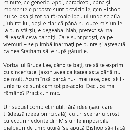
minute, pe generic. Apoi, paradoxal, până și
momentele proaste sunt previzibile, gen Bishop
nu se lasă și tot dă târcoale locului unde se află
„iubita” lui, deși e clar că până nu duce misiunile
la bun sfârșit, e degeaba. Nah, pretext să mai
rărească ceva bandiți. Care sunt proști, ca pe
vremuri – se plimbă înarmați pe punte și așteaptă
ca nea Statham să le rupă gâturile.
Vorba lui Bruce Lee, când te bați, tre să te exprimi
cu sinceritate. Jason avea calitatea asta până nu
de mult. Acum însă parcă nu-i mai iese, deși skill-
urile fizice sunt cam tot pe-acolo. Deci, ce mai
rămâne? Practic, nimic.
Un sequel complet inutil, fără idee (sau: care
trădează ideea principală), cu un scenariu prost,
cu ecouri nedorite din Misiunile imposibile,
dialoguri de umplutură (se apucă Bishop să-i facă