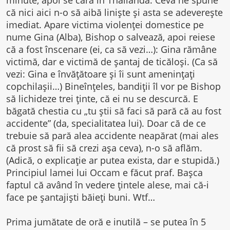
că nici aici n-o să aibă liniște și asta se adeverește
imediat. Apare victima violenței domestice pe
nume Gina (Alba), Bishop o salvează, apoi reiese
că a fost înscenare (ei, ca să vezi…): Gina rămâne
victimă, dar e victimă de șantaj de ticăloși. (Ca să
vezi: Gina e învățătoare și îi sunt amenințați
copchilașii…) Bineînțeles, bandiții îl vor pe Bishop
să lichideze trei ținte, că ei nu se descurcă. E
băgată chestia cu „tu știi să faci să pară că au fost
accidente” (da, specialitatea lui). Doar că de ce
trebuie să pară alea accidente neapărat (mai ales
că prost să fii să crezi așa ceva), n-o să aflăm.
(Adică, o explicație ar putea exista, dar e stupidă.)
Principiul lamei lui Occam e făcut praf. Bașca
faptul că având în vedere țintele alese, mai că-i
face pe șantajiști băieți buni. Wtf…
Prima jumătate de oră e inutilă – se putea în 5