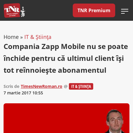
TNR Premium
Home
»
IT & Știința
Compania Zapp Mobile nu se poate
închide pentru că ultimul client își
tot reînnoiește abonamentul
Scris de
TimesNewRoman.ro
@
IT & ȘTIINȚA
7 martie 2017 10:55