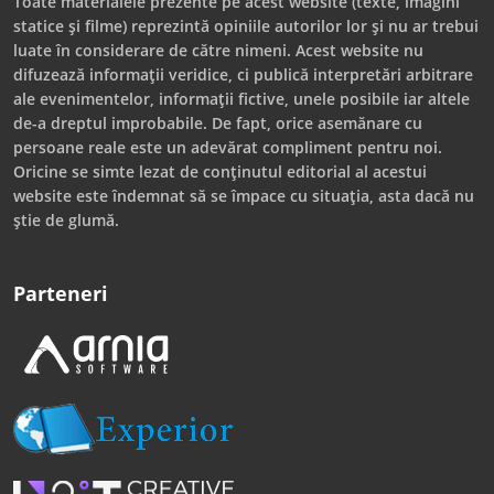
Toate materialele prezente pe acest website (texte, imagini
statice și filme) reprezintă opiniile autorilor lor și nu ar trebui
luate în considerare de către nimeni. Acest website nu
difuzează informații veridice, ci publică interpretări arbitrare
ale evenimentelor, informații fictive, unele posibile iar altele
de-a dreptul improbabile. De fapt, orice asemănare cu
persoane reale este un adevărat compliment pentru noi.
Oricine se simte lezat de conținutul editorial al acestui
website este îndemnat să se împace cu situația, asta dacă nu
știe de glumă.
Parteneri