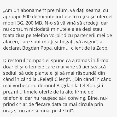
„Am un abonament premium, vă dați seama, cu
aproape 600 de minute incluse în rețea și internet
mobil 3G, 200 MB. N-o să vă vină să credeți, dar
nu consum niciodată minutele alea deși stau
toată ziua pe telefon vorbind cu partenerii mei de
afaceri, care sunt mulți și bogați, vă asigur”, a
declarat Bogdan Popa, ultimul client de la Zapp.
Directorul companiei spune că a rămas în firmă
doar el și o femeie care mai vine să aerisească
sediul, să ude plantele, și să mai răspundă din
când în când la „Relații Clienți”. „Din când în când
mai vorbesc cu domnul Bogdan la telefon și-i
prezint ultimele oferte de la alte firme de
telefonie, dar nu reușesc să-l conving. Bine, nu-l
prind chiar de fiecare dată că mai circulă prin
oraș și nu are semnal peste tot”.