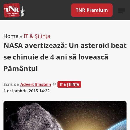
TNR Premium
Home
»
IT & Știința
NASA avertizează: Un asteroid beat
se chinuie de 4 ani să lovească
Pământul
Scris de
Advert Einstein
@
IT & ȘTIINȚA
1 octombrie 2015 14:22