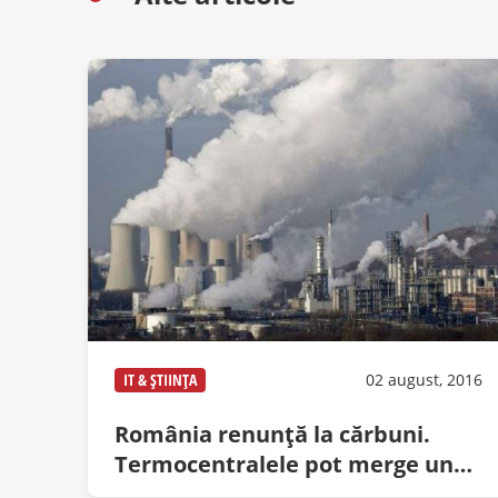
IT & ȘTIINȚA
02 august, 2016
România renunță la cărbuni.
Termocentralele pot merge un
an arzând doar diplome de