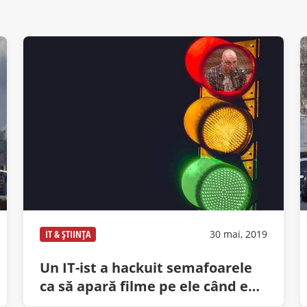
IT & ȘTIINȚA
30 mai, 2019
Un IT-ist a hackuit semafoarele
ca să apară filme pe ele când e
roşu