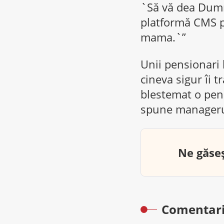
`Să vă dea Dumn
platformă CMS pe
mama.`”
Unii pensionari 
cineva sigur îi 
blestemat o pens
spune managerul
Ne găseș
Comentari