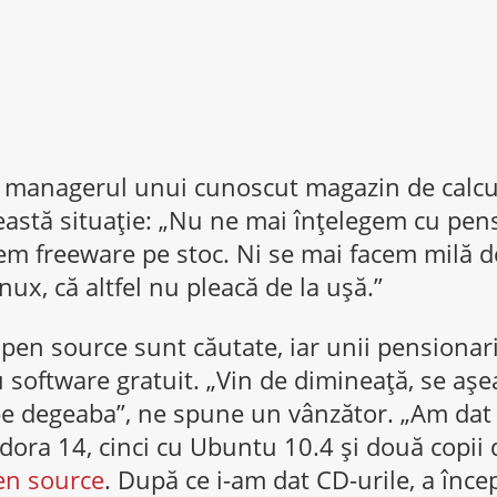
, managerul unui cunoscut magazin de calcu
astă situație: „Nu ne mai înţelegem cu pens
em freeware pe stoc. Ni se mai facem milă de
nux, că altfel nu pleacă de la ușă.”
open source sunt căutate, iar unii pensionar
u software gratuit. „Vin de dimineață, se așe
 pe degeaba”, ne spune un vânzător. „Am dat
edora 14, cinci cu Ubuntu 10.4 şi două copii
n source
. După ce i-am dat CD-urile, a înce