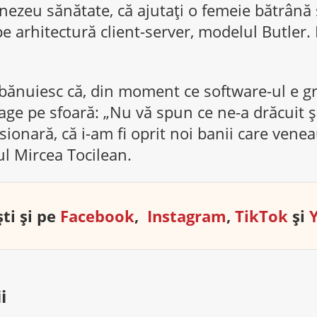
ezeu sănătate, că ajutați o femeie bătrână 
 arhitectură client-server, modelul Butler.
bănuiesc că, din moment ce software-ul e gr
trage pe sfoară: „Nu vă spun ce ne-a drăcuit ş
ionară, că i-am fi oprit noi banii care venea
 Mircea Tocilean.
ti și pe
Facebook
,
Instagram
,
TikTok
și
i