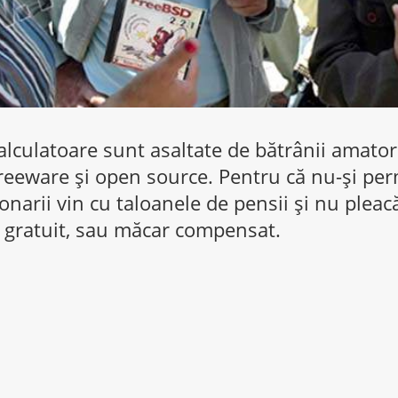
lculatoare sunt asaltate de bătrânii amatori
 freeware și open source. Pentru că nu-şi pe
onarii vin cu taloanele de pensii și nu plea
 gratuit, sau măcar compensat.