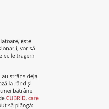
latoare, este
ionarii, vor să
 ei, le tragem
i au strâns deja
ază la rând și
 unei bătrâne
 de
CUBRID, care
put să plângă: