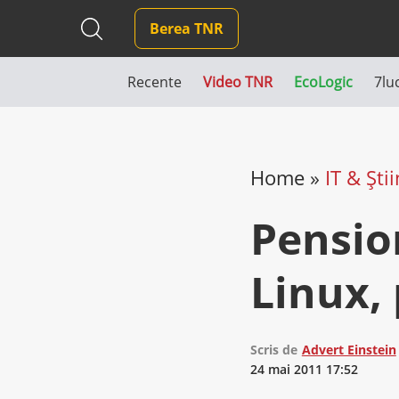
Berea TNR
Recente
Video TNR
EcoLogic
7lu
Home
»
IT & Ști
Pensio
Linux, 
Scris de
Advert Einstein
24 mai 2011 17:52