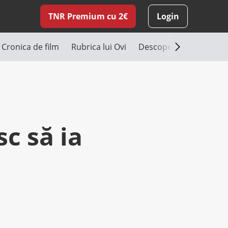
TNR Premium cu 2€
Login
Cronica de film
Rubrica lui Ovi
Descoperă România
c să ia