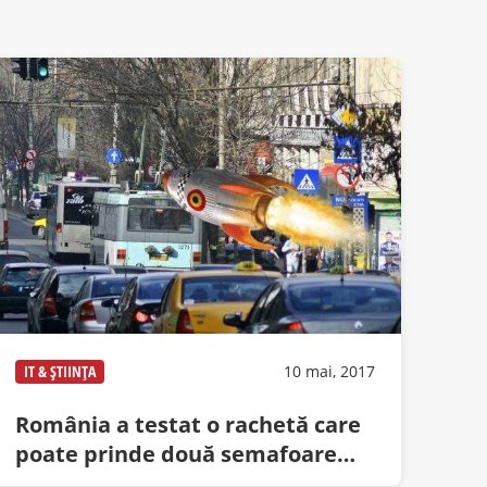
IT & ȘTIINȚA
10 mai, 2017
România a testat o rachetă care
poate prinde două semafoare
consecutive pe verde în