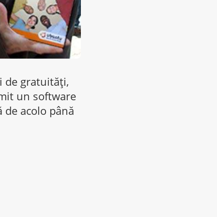
 de gratuități,
rmit un software
că de acolo până