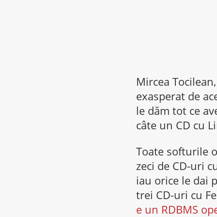
Mircea Tocilean
exasperat de ace
le dăm tot ce av
câte un CD cu Li
Toate softurile 
zeci de CD-uri c
iau orice le dai
trei CD-uri cu F
e un RDBMS ope