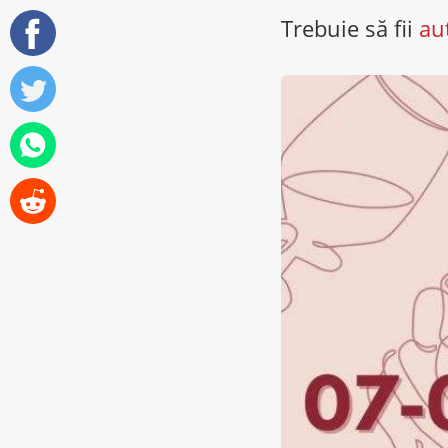
Trebuie să fii
au