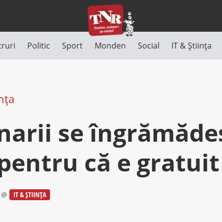
cruri
Politic
Sport
Monden
Social
IT & Știința
ința
narii se îngrămădes
pentru că e gratuit
@
IT & ȘTIINȚA