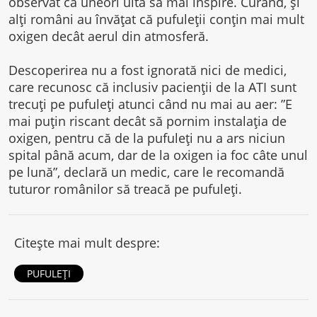
observat că uneori uită să mai inspire. Curând, și
alți români au învățat că pufuleții conțin mai mult
oxigen decât aerul din atmosferă.
Descoperirea nu a fost ignorată nici de medici,
care recunosc că inclusiv pacienții de la ATI sunt
trecuți pe pufuleți atunci când nu mai au aer: ”E
mai puțin riscant decât să pornim instalația de
oxigen, pentru că de la pufuleți nu a ars niciun
spital până acum, dar de la oxigen ia foc câte unul
pe lună”, declară un medic, care le recomandă
tuturor românilor să treacă pe pufuleți.
Citește mai mult despre:
PUFULEȚI