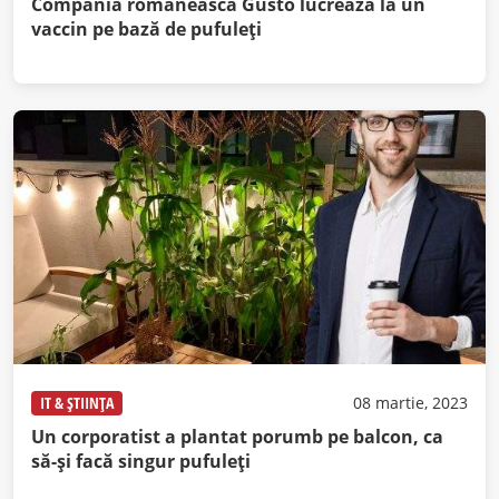
Compania românească Gusto lucrează la un
vaccin pe bază de pufuleți
IT & ȘTIINȚA
08 martie, 2023
Un corporatist a plantat porumb pe balcon, ca
să-și facă singur pufuleți