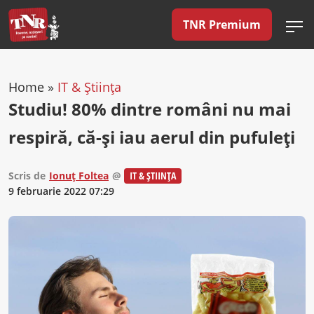
TNR Premium
Home
»
IT & Știința
Studiu! 80% dintre români nu mai
respiră, că-și iau aerul din pufuleți
Scris de
Ionuț Foltea
@
IT & ȘTIINȚA
9 februarie 2022 07:29