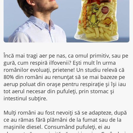
Încă mai tragi aer pe nas, ca omul primitiv, sau pe
gură, cum respiră ilfovenii? Ești mult în urma
românilor evoluați, prietene! Un studiu relevă că
80% din români au renunțat să se mai bazeze pe
aerup poluat din orașe pentru respirație și își iau
tot aerul necesar din pufuleți, prin stomac și
intestinul subțire.
Mulți români au fost nevoiți să se adapteze, după
ce au rămas fără plămâni de la fumat sau de la
mașinile diesel. Consumând pufuleți, ei au