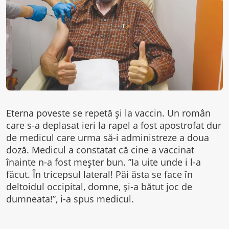
Eterna poveste se repetă și la vaccin. Un român
care s-a deplasat ieri la rapel a fost apostrofat dur
de medicul care urma să-i administreze a doua
doză. Medicul a constatat că cine a vaccinat
înainte n-a fost meșter bun. ”Ia uite unde i l-a
făcut. În tricepsul lateral! Păi ăsta se face în
deltoidul occipital, domne, și-a bătut joc de
dumneata!”, i-a spus medicul.