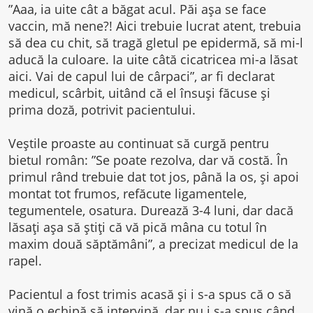
”Aaa, ia uite cât a băgat acul. Păi așa se face
vaccin, mă nene?! Aici trebuie lucrat atent, trebuia
să dea cu chit, să tragă gletul pe epidermă, să mi-l
aducă la culoare. Ia uite câtă cicatricea mi-a lăsat
aici. Vai de capul lui de cârpaci”, ar fi declarat
medicul, scârbit, uitând că el însuși făcuse și
prima doză, potrivit pacientului.
Veștile proaste au continuat să curgă pentru
bietul român: ”Se poate rezolva, dar vă costă. În
primul rând trebuie dat tot jos, până la os, și apoi
montat tot frumos, refăcute ligamentele,
tegumentele, osatura. Durează 3-4 luni, dar dacă
lăsați așa să știți că vă pică mâna cu totul în
maxim două săptămâni”, a precizat medicul de la
rapel.
Pacientul a fost trimis acasă și i s-a spus că o să
vină o echipă să intervină, dar nu i s-a spus când,