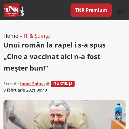
TNR Premium
Home
»
IT & Știința
Unui român la rapel i s-a spus
„Cine a vaccinat aici n-a fost
meșter bun!”
Scris de
Ionuț Foltea
@
IT & ȘTIINȚA
9 februarie 2021 00:40