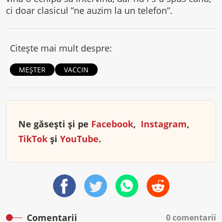
ci doar clasicul ”ne auzim la un telefon”.
Citește mai mult despre:
MEȘTER
VACCIN
Ne găsești și pe
Facebook
,
Instagram
,
TikTok
și
YouTube
.
Comentarii
0 comentarii