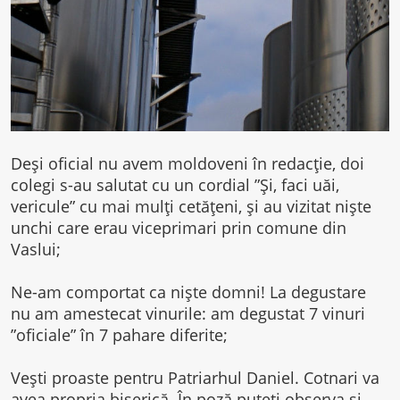
Deși oficial nu avem moldoveni în redacție, doi
colegi s-au salutat cu un cordial ”Și, faci uăi,
vericule” cu mai mulți cetățeni, și au vizitat niște
unchi care erau viceprimari prin comune din
Vaslui;
Ne-am comportat ca niște domni! La degustare
nu am amestecat vinurile: am degustat 7 vinuri
”oficiale” în 7 pahare diferite;
Vești proaste pentru Patriarhul Daniel. Cotnari va
avea propria biserică. În poză puteți observa și