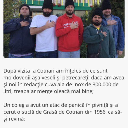
După vizita la Cotnari am înțeles de ce sunt
moldovenii așa veseli și petrecăreți: dacă am avea
și noi în redacție cuva aia de inox de 300.000 de
litri, treaba ar merge oleacă mai bine;
Un coleg a avut un atac de panică în pivniță și a
cerut o sticlă de Grasă de Cotnari din 1956, ca să-
și revină;