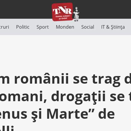
cruri
Politic
Sport
Monden
Social
IT & Știința
m românii se trag d
romani, drogaţii se 
enus şi Marte” de
lli