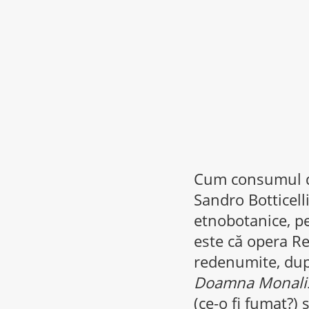
Cum consumul de
Sandro Botticell
etnobotanice, pe
este că opera Re
redenumite, du
Doamna Monalis
(ce-o fi fumat?) 