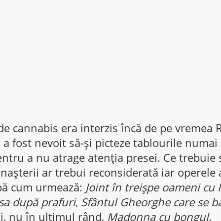
 cannabis era interzis încă de pe vremea R
i a fost nevoit să-şi picteze tablourile numai
ntru a nu atrage atenţia presei. Ce trebuie
naşterii ar trebui reconsiderată iar operele 
pă cum urmează:
Joint în treişpe oameni cu 
a după prafuri
,
Sfântul Gheorghe care se ba
şi, nu în ultimul rând,
Madonna cu bongul
.