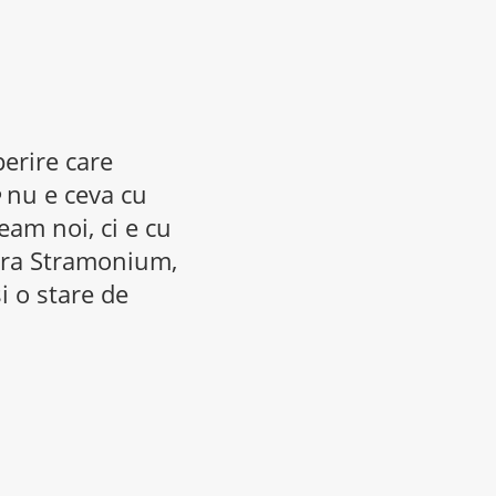
perire care
nu e ceva cu
eam noi, ci e cu
tura Stramonium,
i o stare de