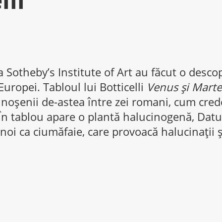
a Sotheby’s Institute of Art au făcut o desco
Europei. Tabloul lui Botticelli
Venus şi Marte
dinoşenii de-astea între zei romani, cum cred
. În tablou apare o plantă halucinogenă, Da
noi ca ciumăfaie, care provoacă halucinaţii ş