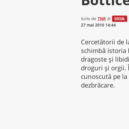
Scris de
TNR
@
SOCIAL
27 mai 2010 14:44
Cercetătorii de l
schimbă istoria 
dragoste şi libi
droguri şi orgii
cunoscută pe la 
dezbrăcare.