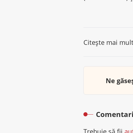
Citește mai mul
Ne găseș
Comentari
Trebuie să fii
au