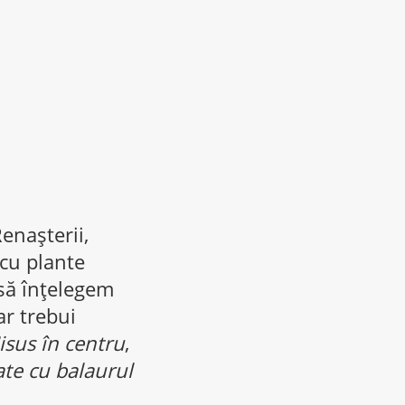
enaşterii,
 cu plante
 să înţelegem
ar trebui
Iisus în centru
,
te cu balaurul