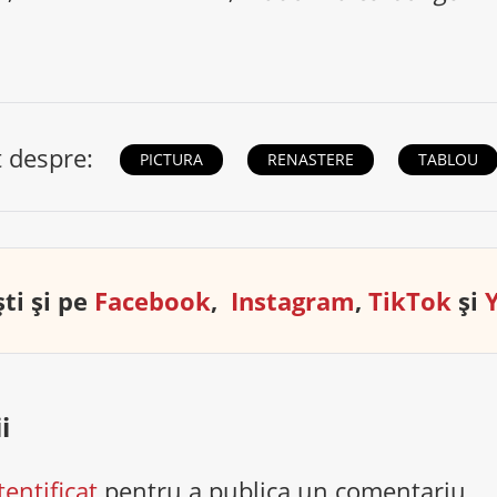
t despre:
PICTURA
RENASTERE
TABLOU
ti și pe
Facebook
,
Instagram
,
TikTok
și
i
tentificat
pentru a publica un comentariu.