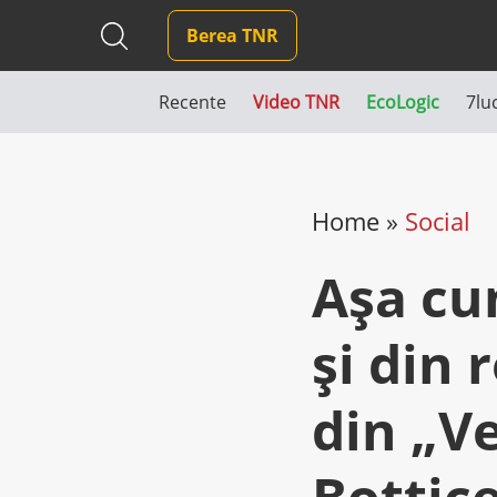
Berea TNR
Recente
Video TNR
EcoLogic
7lu
Home
»
Social
Aşa cu
şi din 
din „V
Bottice