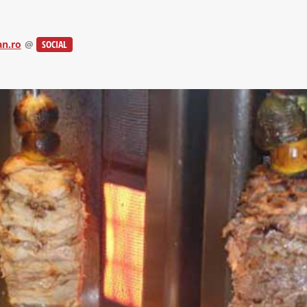
n.ro
@
SOCIAL