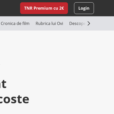
TNR Premium cu 2€
Login
Cronica de film
Rubrica lui Ovi
Descoperă România
i
ât
coste