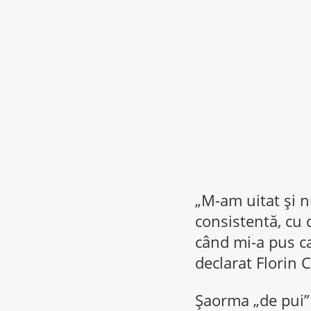
„M-am uitat și n
consistentă, cu 
când mi-a pus car
declarat Florin
Șaorma „de pui”