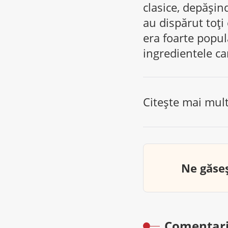
clasice, depășin
au dispărut toți
era foarte popula
ingredientele c
Citește mai mul
Ne găseș
Comentari