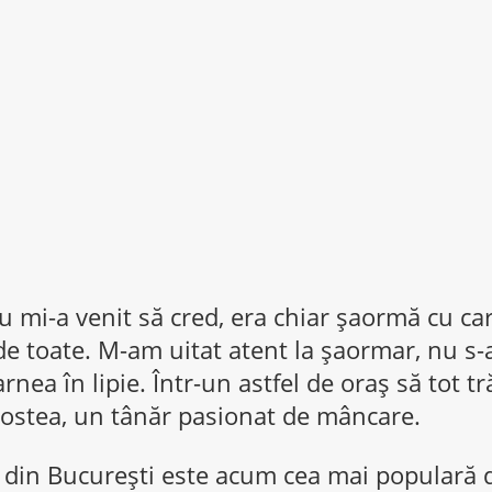
u mi-a venit să cred, era chiar șaormă cu ca
de toate. M-am uitat atent la șaormar, nu s-a
nea în lipie. Într-un astfel de oraș să tot tră
 Costea, un tânăr pasionat de mâncare.
 din București este acum cea mai populară 