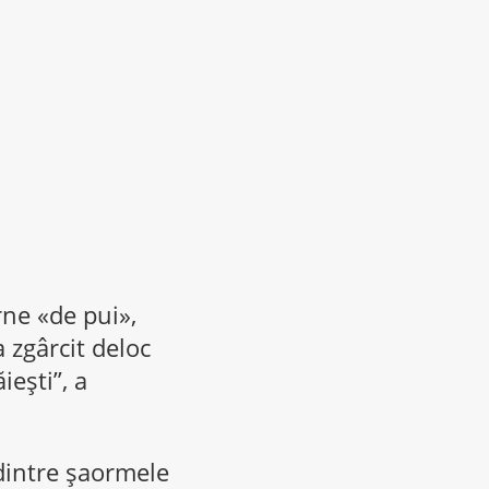
rne «de pui»,
 zgârcit deloc
iești”, a
dintre șaormele