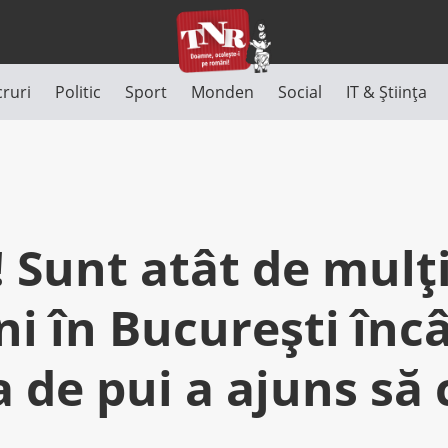
cruri
Politic
Sport
Monden
Social
IT & Știința
 Sunt atât de mulț
i în București înc
 de pui a ajuns să 