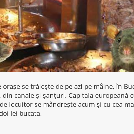
te orașe se trăiește de pe azi pe mâine, în Bu
v, din canale și șanțuri. Capitala europeană c
 de locuitor se mândrește acum și cu cea ma
doi lei bucata.