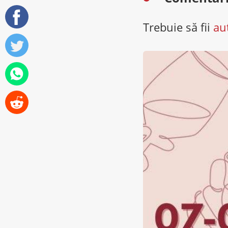
Trebuie să fii
au