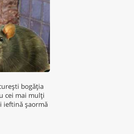
curești bogăția
u cei mai mulți
i ieftină șaormă