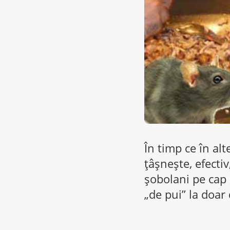
În timp ce în al
țâșnește, efecti
șobolani pe cap
„de pui” la doar 