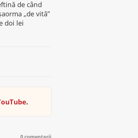
eftină de când
 șaorma „de vită”
 doi lei
YouTube
.
0 comentarii