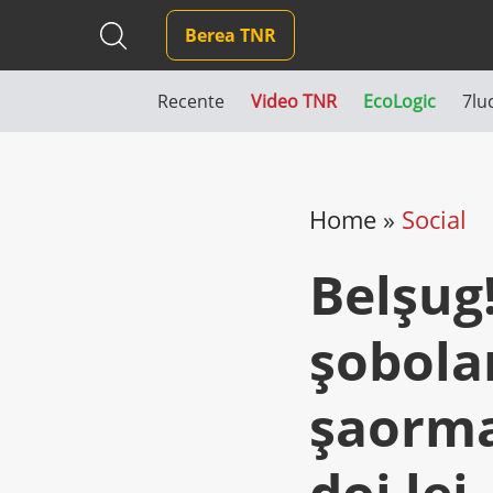
Berea TNR
Recente
Video TNR
EcoLogic
7lu
Home
»
Social
Belșug!
șobolan
șaorma
doi lei