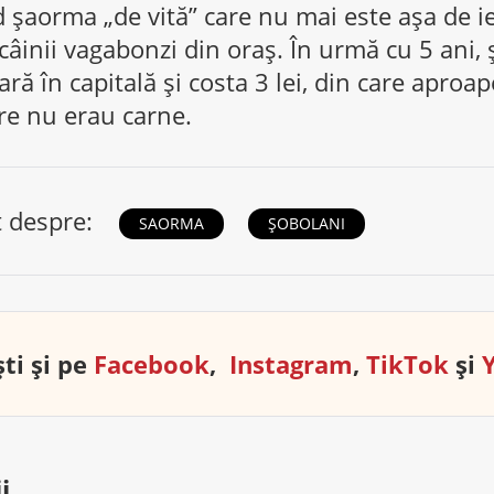
d șaorma „de vită” care nu mai este așa de i
 câinii vagabonzi din oraș. În urmă cu 5 ani,
ră în capitală și costa 3 lei, din care aproape
are nu erau carne.
t despre:
SAORMA
ŞOBOLANI
ti și pe
Facebook
,
Instagram
,
TikTok
și
i