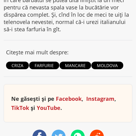
în care bărbatul se putea uita liniştit la un meci
pentru că nevasta spala vase la bucătărie vor
dispărea complet. Şi, cînd în loc de meci te uiţi la
telenovela nevestei, normal că-i urezi italianului
să-i stea farfuria în gît.
Citește mai mult despre:
CRIZA
FARFURIE
MANCARE
MOLDOVA
Ne găsești și pe
Facebook
,
Instagram
,
TikTok
și
YouTube
.