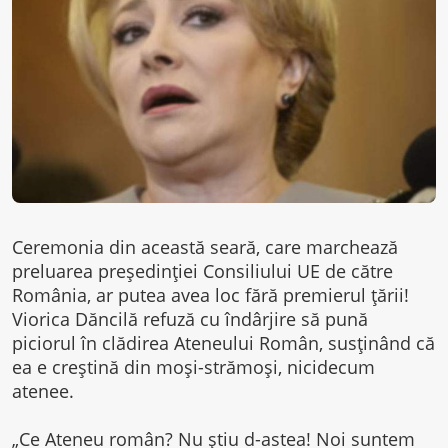
Ceremonia din această seară, care marchează
preluarea preşedinţiei Consiliului UE de către
România, ar putea avea loc fără premierul ţării!
Viorica Dăncilă refuză cu îndârjire să pună
piciorul în clădirea Ateneului Român, susţinând că
ea e creştină din moşi-strămoşi, nicidecum
atenee.
„Ce Ateneu român? Nu ştiu d-astea! Noi suntem