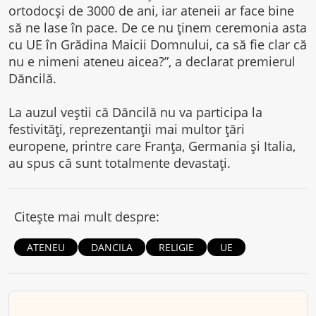
ortodocşi de 3000 de ani, iar ateneii ar face bine
să ne lase în pace. De ce nu ţinem ceremonia asta
cu UE în Grădina Maicii Domnului, ca să fie clar că
nu e nimeni ateneu aicea?”, a declarat premierul
Dăncilă.
La auzul veştii că Dăncilă nu va participa la
festivităţi, reprezentanţii mai multor ţări
europene, printre care Franţa, Germania şi Italia,
au spus că sunt totalmente devastaţi.
Citește mai mult despre:
ATENEU
DANCILA
RELIGIE
UE