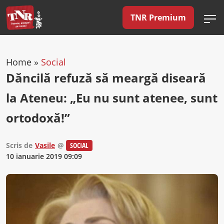
TNR Premium
Home
»
Social
Dăncilă refuză să meargă diseară
la Ateneu: „Eu nu sunt atenee, sunt
ortodoxă!”
Scris de
Vasile
@
SOCIAL
10 ianuarie 2019 09:09