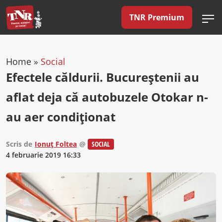
TNR Premium
Home
»
Social
Efectele căldurii. Bucureştenii au
aflat deja că autobuzele Otokar n-
au aer condiţionat
Scris de
Ionuț Foltea
@
SOCIAL
4 februarie 2019 16:33