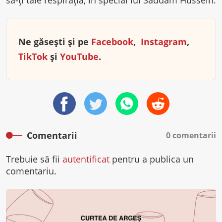
să-ţi taie respiraţia, în special lui Saddam Hussein.
Ne găsești și pe
Facebook
,
Instagram
,
TikTok
și
YouTube
.
Comentarii
0 comentarii
Trebuie să fii
autentificat
pentru a publica un
comentariu.