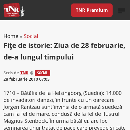
TNR Premium
Home
»
Social
Fiţe de istorie: Ziua de 28 februarie,
de-a lungul timpului
Scris de
TNR
@
SOCIAL
28 februarie 2010 07:05
1710 – Bătălia de la Helsingborg (Suedia): 14.000
de invadatori danezi, în frunte cu un oarecare
Jorgen Rantzau sunt învinşi de o armată suedeză
cam la fel de mare, condusă de la fel de ilustrul
Magnus Stenbock. În urma bătăliei, are loc
semnarea unui tratat de pace care prevede şi câte