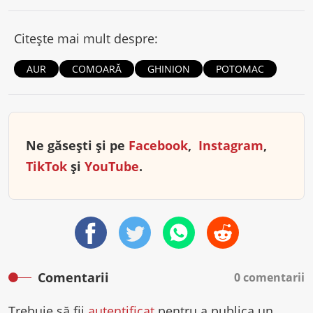
Citește mai mult despre:
AUR
COMOARĂ
GHINION
POTOMAC
Ne găsești și pe
Facebook
,
Instagram
,
TikTok
și
YouTube
.
Comentarii
0 comentarii
Trebuie să fii
autentificat
pentru a publica un