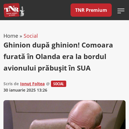
TNR Premium
Home
»
Social
Ghinion după ghinion! Comoara
furată în Olanda era la bordul
avionului prăbușit în SUA
Scris de
Ionuț Foltea
@
SOCIAL
30 ianuarie 2025 13:26