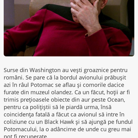
Surse din Washington au vești groaznice pentru
români. Se pare că la bordul avionului prăbușit
azi în râul Potomac se aflau și comorile dacice
furate din muzeul olandez. Ca un făcut, hoții ar fi
trimis prețioasele obiecte din aur peste Ocean,
pentru ca polițiștii să le piardă urma, însă
coincidența fatală a făcut ca avionul să intre în
coliziune cu un Black Hawk și să ajungă pe fundul
Potomacului, la o adâncime de unde cu greu mai
pot fi recuperate.