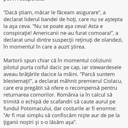
”Dacă știam, măcar le făceam asigurare”, a
declarat liderul bandei de hoți, care nu se aștepta
la așa ceva. ”Nu se poate așa ceva! Asta e
conspirație! Americanii ne-au furat comoara!”, a
declarat unul dintre suspecții reținuți de olandezi,
în momentul în care a auzit știrea.
Martorii spun chiar că în momentul coliziunii
pilotul purta coiful dacic pe cap, iar stewardesele
aveau brățările dacice la mâini. ”Parcă suntem
blestemați!”, a declarat mâhnit premierul Ciolacu,
care era pregătit să ofere o recompensă pentru
returnarea comorilor. România ia în calcul să
trimită o echipă de scafandri să caute aurul pe
fundul Potomacului, dar costurile ar fi enorme:
”Ar fi mai simplu să confiscăm niște aur de pe la
țiganii noștri și s-o lăsăm așa”.