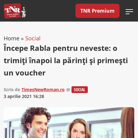
TNR Premium
Home
»
Social
Începe Rabla pentru neveste: o
trimiți înapoi la părinți și primești
un voucher
Scris de
TimesNewRoman.ro
@
SOCIAL
3 aprilie 2021 16:28