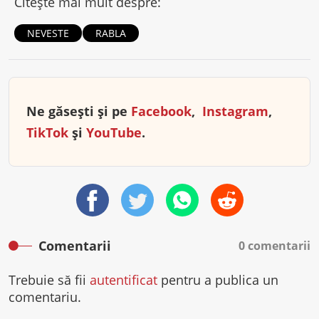
Citește mai mult despre:
NEVESTE
RABLA
Ne găsești și pe
Facebook
,
Instagram
,
TikTok
și
YouTube
.
Comentarii
0 comentarii
Trebuie să fii
autentificat
pentru a publica un
comentariu.