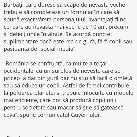
Bărbații care doresc să scape de nevasta veche
trebuie să completeze un formular în care să
spună exact vârsta personajului, avantajați fiind
cei care au nevastă mai veche de 10 ani, precum
și defecțiunile întâlnite. Se acordă puncte
suplimentare dacă este rea de gură, fără copii sau
pasioantă de „social media”.
„România se confruntă, ca multe alte țări
occidentale, cu un surplus de neveste care se
pricep la dat din gură dar nu știu să facă o omletă
sau să educe un copil. Astfel de femei contribuie
la poluarea planetei și trebuie înlocuite cu modele
mai eficiente, care pot să producă copii utili
pentru societate sau măcar să știe să gătească
ceva”, spune comunicatul Guvernului.