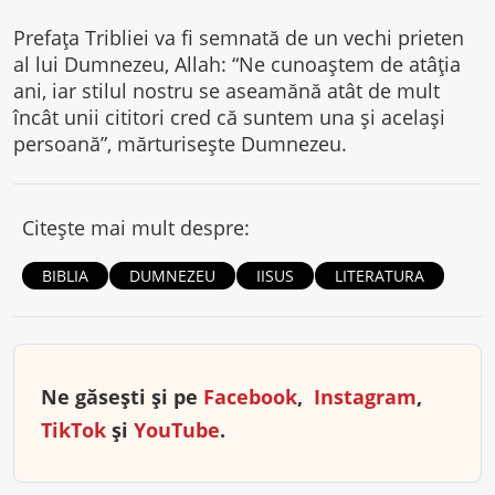
Prefaţa Tribliei va fi semnată de un vechi prieten
al lui Dumnezeu, Allah: “Ne cunoaştem de atâţia
ani, iar stilul nostru se aseamănă atât de mult
încât unii cititori cred că suntem una şi acelaşi
persoană”, mărturiseşte Dumnezeu.
Citește mai mult despre:
BIBLIA
DUMNEZEU
IISUS
LITERATURA
Ne găsești și pe
Facebook
,
Instagram
,
TikTok
și
YouTube
.