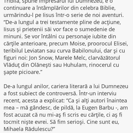
Triblia, spune impresarul lui Dumnezeu, e o
continuare a întâmplărilor din celebra Biblie,
urmărindu-l pe Iisus într-o serie de noi aventuri.
“De-a lungul a trei testamente pline de acţiune,
Iisus şi prietenii săi vor face o sumedenie de
minuni. Se vor întâlni cu personaje iubite din
cărţile anterioare, precum Moise, proorocul Elisei,
teribilul Leviatan sau curva Babilonului, dar şi cu
figuri noi: Jon Snow, Marele Melc, clarvăzătorul
Vlăduţ din Olăneşti sau Huhulam, rinocerul cu
şapte picioare.”
De-a lungul anilor, cariera literară a lui Dumnezeu
a fost subiect de controversă. Într-un interviu
recent, acesta a explicat: “Ca şi alţi autori înaintea
mea – mă gândesc, de pildă, la Eugen Barbu -, am
fost acuzat că nu mi-aş fi scris eu cărţile, ci aş fi
tocmit nişte evrei. Să fim serioşi. Cine sunt eu,
Mihaela Rădulescu?”