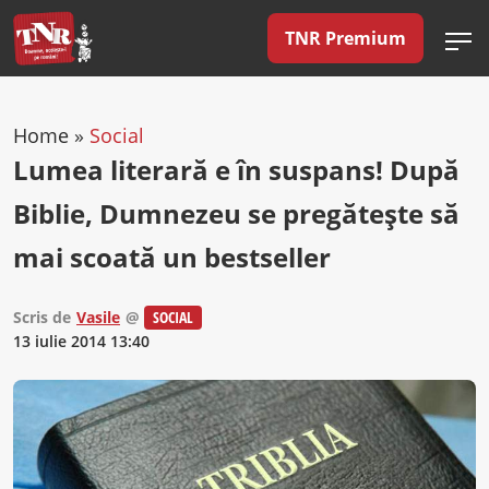
TNR Premium
Home
»
Social
Lumea literară e în suspans! După
Biblie, Dumnezeu se pregăteşte să
mai scoată un bestseller
Scris de
Vasile
@
SOCIAL
13 iulie 2014 13:40