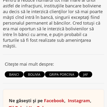
Pentru a reduce numărul tot mai mare al unor
astfel de infracţiuni, instituţiile bancare boliviene
au decis să le interzică clienţilor lor să mai poarte
măşti cînd intră în bancă, singurii exceptaţi fiind
personalul permanent al băncilor. Cred totuşi că
era mai oportun să le interzică bolivienilor să
intre în bănci cu arme, e puţin probabil ca
furturile să fi fost realizate sub ameninţarea
măştii.
Citește mai mult despre:
BANCI
BOLIVIA
GRIPA PORCINA
JAF
Ne găsești și pe
Facebook
,
Instagram
,