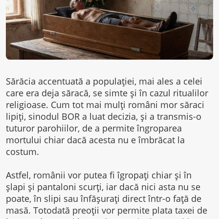
Sărăcia accentuată a populației, mai ales a celei
care era deja săracă, se simte și în cazul ritualilor
religioase. Cum tot mai mulți români mor săraci
lipiți, sinodul BOR a luat decizia, și a transmis-o
tuturor parohiilor, de a permite îngroparea
mortului chiar dacă acesta nu e îmbrăcat la
costum.
Astfel, românii vor putea fi îgropați chiar și în
șlapi și pantaloni scurți, iar dacă nici asta nu se
poate, în slipi sau înfășurați direct într-o față de
masă. Totodată preoții vor permite plata taxei de