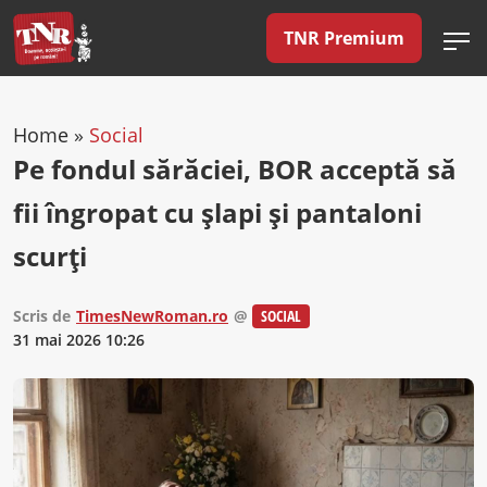
TNR Premium
Home
»
Social
Pe fondul sărăciei, BOR acceptă să
fii îngropat cu șlapi și pantaloni
scurți
Scris de
TimesNewRoman.ro
@
SOCIAL
31 mai 2026 10:26