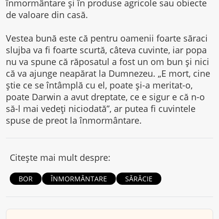
înmormântare și în produse agricole sau obiecte
de valoare din casă.
Vestea bună este că pentru oamenii foarte săraci
slujba va fi foarte scurtă, câteva cuvinte, iar popa
nu va spune că răposatul a fost un om bun și nici
că va ajunge neapărat la Dumnezeu. „E mort, cine
știe ce se întâmplă cu el, poate și-a meritat-o,
poate Darwin a avut dreptate, ce e sigur e că n-o
să-l mai vedeți niciodată”, ar putea fi cuvintele
spuse de preot la înmormântare.
Citește mai mult despre:
BOR
ÎNMORMÂNTARE
SĂRĂCIE