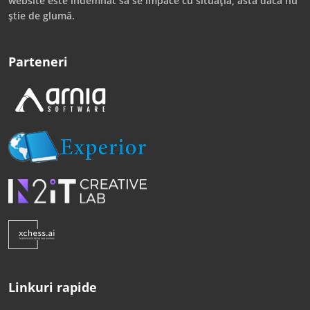
website este îndemnat să se împace cu situația, asta dacă nu
știe de glumă.
Parteneri
Linkuri rapide