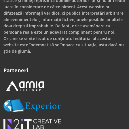
statice și filme) reprezintă opiniile autorilor lor și nu ar trebui
luate în considerare de către nimeni. Acest website nu
difuzează informații veridice, ci publică interpretări arbitrare
ale evenimentelor, informații fictive, unele posibile iar altele
de-a dreptul improbabile. De fapt, orice asemănare cu
persoane reale este un adevărat compliment pentru noi.
Oricine se simte lezat de conținutul editorial al acestui
website este îndemnat să se împace cu situația, asta dacă nu
știe de glumă.
Parteneri