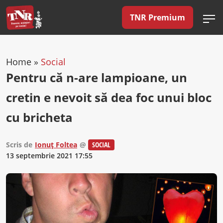
TNR Premium
Home
»
Social
Pentru că n-are lampioane, un
cretin e nevoit să dea foc unui bloc
cu bricheta
Scris de
Ionuț Foltea
@
SOCIAL
13 septembrie 2021 17:55