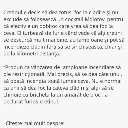
Cretinul e decis să dea totuși foc la clădire și nu
exclude să folosească un cocktail Molotov, pentru
că efectiv e un dobitoc care vrea să dea foc la
ceva. El turbează de furie când vede că alți cretini
se descurcă mult mai bine, au lampioane și pot să
incendieze clădiri fără să se sinchisească, chiar și
de la kilometri distanță.
”Propun ca vânzarea de lampioane incendiare să
die restricționată. Mai precis, să se dea câte unul,
să poată incendia toată lumea ceva. Nu e normal
ca unii să dea foc la câteva clădiri și alții să se
chinuie cu bricheta la un amărât de bloc”, a
declarat furios cretinul.
Citește mai mult despre: