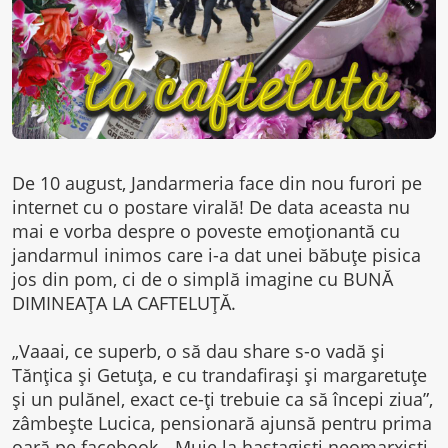
De 10 august, Jandarmeria face din nou furori pe
internet cu o postare virală! De data aceasta nu
mai e vorba despre o poveste emoţionantă cu
jandarmul inimos care i-a dat unei băbuţe pisica
jos din pom, ci de o simplă imagine cu BUNĂ
DIMINEAŢA LA CAFTELUŢĂ.
„Vaaai, ce superb, o să dau share s-o vadă şi
Tănţica şi Getuţa, e cu trandafiraşi şi margaretuţe
şi un pulănel, exact ce-ţi trebuie ca să începi ziua”,
zâmbeşte Lucica, pensionară ajunsă pentru prima
oară pe facebook. „Muie la haştagişti neomarxişti