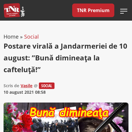
TNR Premium
Home
»
Social
Postare virală a Jandarmeriei de 10
august: ”Bună dimineața la
cafteluță!”
Scris de
Vasile
@
SOCIAL
10 august 2021 08:58