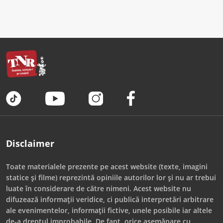
Disclaimer
Toate materialele prezente pe acest website (texte, imagini
statice și filme) reprezintă opiniile autorilor lor și nu ar trebui
luate în considerare de către nimeni. Acest website nu
difuzează informații veridice, ci publică interpretări arbitrare
ale evenimentelor, informații fictive, unele posibile iar altele
de-a dreptul improbabile. De fapt, orice asemănare cu