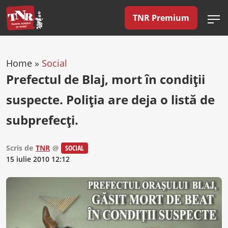
TNR Premium
Home
»
Social
Prefectul de Blaj, mort în condiţii
suspecte. Poliţia are deja o listă de
subprefecţi.
Scris de
TNR
@
SOCIAL
15 iulie 2010 12:12