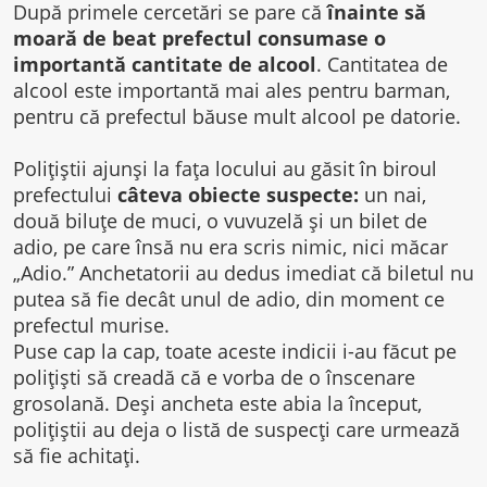
După primele cercetări se pare că
înainte să
moară de beat prefectul consumase o
importantă cantitate de alcool
. Cantitatea de
alcool este importantă mai ales pentru barman,
pentru că prefectul băuse mult alcool pe datorie.
Poliţiştii ajunşi la faţa locului au găsit în biroul
prefectului
câteva obiecte suspecte:
un nai,
două biluţe de muci, o vuvuzelă şi un bilet de
adio, pe care însă nu era scris nimic, nici măcar
„Adio.” Anchetatorii au dedus imediat că biletul nu
putea să fie decât unul de adio, din moment ce
prefectul murise.
Puse cap la cap, toate aceste indicii i-au făcut pe
poliţişti să creadă că e vorba de o înscenare
grosolană. Deşi ancheta este abia la început,
poliţiştii au deja o listă de suspecţi care urmează
să fie achitaţi.