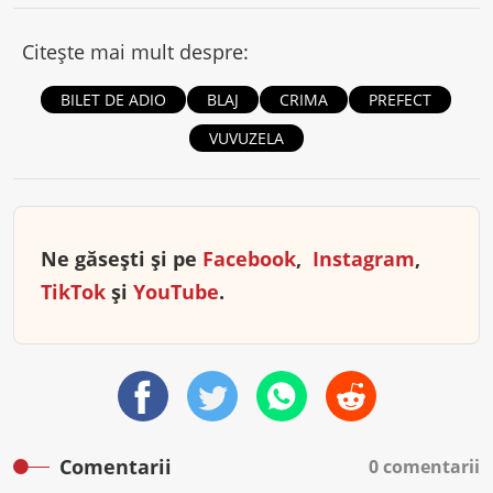
Citește mai mult despre:
BILET DE ADIO
BLAJ
CRIMA
PREFECT
VUVUZELA
Ne găsești și pe
Facebook
,
Instagram
,
TikTok
și
YouTube
.
Comentarii
0 comentarii