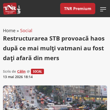
TNR Premium
Home
»
Social
Restructurarea STB provoacă haos
după ce mai mulți vatmani au fost
dați afară din mers
Scris de
Călin
@
SOCIAL
13 mai 2026 18:14