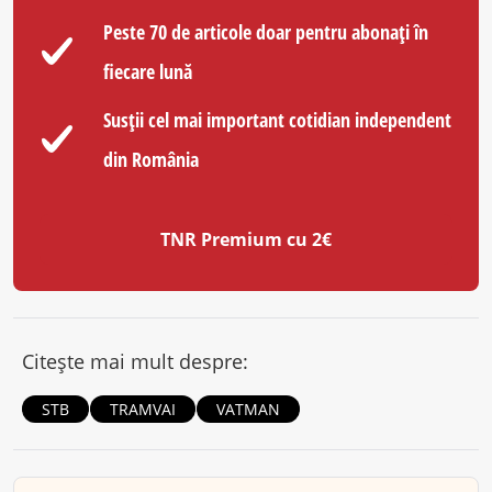
Peste 70 de articole doar pentru abonați în
fiecare lună
Susții cel mai important cotidian independent
din România
TNR Premium cu 2€
Citește mai mult despre:
STB
TRAMVAI
VATMAN