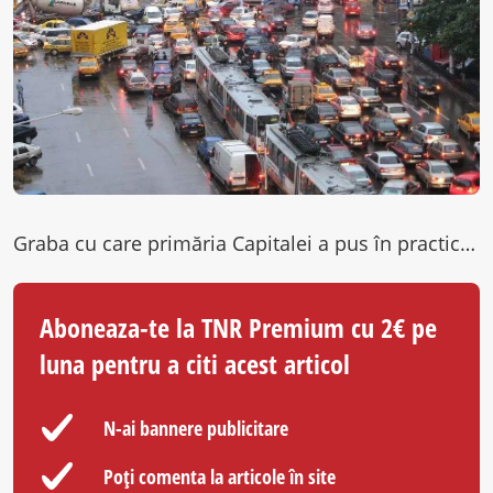
Graba cu care primăria Capitalei a pus în practică restructurarea STB a creat haos în traficul din oraș. Dintr-un exces…
Aboneaza-te la TNR Premium cu 2€ pe
luna pentru a citi acest articol
N-ai bannere publicitare
Poți comenta la articole în site