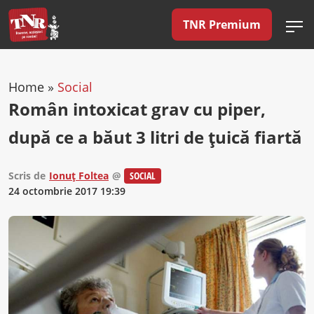
TNR Premium
Home
»
Social
Român intoxicat grav cu piper,
după ce a băut 3 litri de ţuică fiartă
Scris de
Ionuț Foltea
@
SOCIAL
24 octombrie 2017 19:39