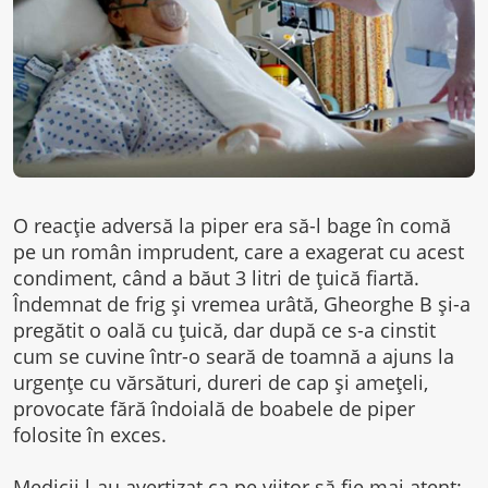
O reacţie adversă la piper era să-l bage în comă
pe un român imprudent, care a exagerat cu acest
condiment, când a băut 3 litri de ţuică fiartă.
Îndemnat de frig şi vremea urâtă, Gheorghe B şi-a
pregătit o oală cu ţuică, dar după ce s-a cinstit
cum se cuvine într-o seară de toamnă a ajuns la
urgenţe cu vărsături, dureri de cap şi ameţeli,
provocate fără îndoială de boabele de piper
folosite în exces.
Medicii l-au avertizat ca pe viitor să fie mai atent: