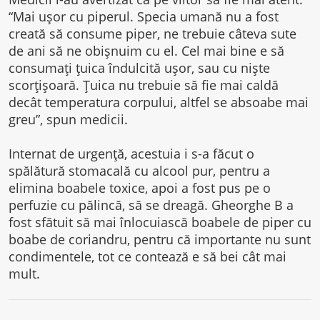
“Mai uşor cu piperul. Specia umană nu a fost
creată să consume piper, ne trebuie câteva sute
de ani să ne obişnuim cu el. Cel mai bine e să
consumaţi ţuica îndulcită uşor, sau cu nişte
scorţişoară. Ţuica nu trebuie să fie mai caldă
decât temperatura corpului, altfel se absoabe mai
greu”, spun medicii.
Internat de urgenţă, acestuia i s-a făcut o
spălătură stomacală cu alcool pur, pentru a
elimina boabele toxice, apoi a fost pus pe o
perfuzie cu pălincă, să se dreagă. Gheorghe B a
fost sfătuit să mai înlocuiască boabele de piper cu
boabe de coriandru, pentru că importante nu sunt
condimentele, tot ce contează e să bei cât mai
mult.