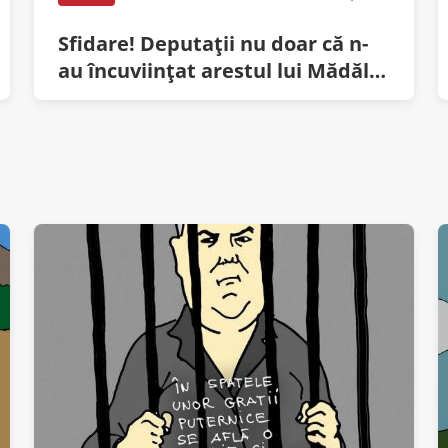
Sfidare! Deputații nu doar că n-
au încuviințat arestul lui Mădălin
Voicu, dar i-au și mărit salariul