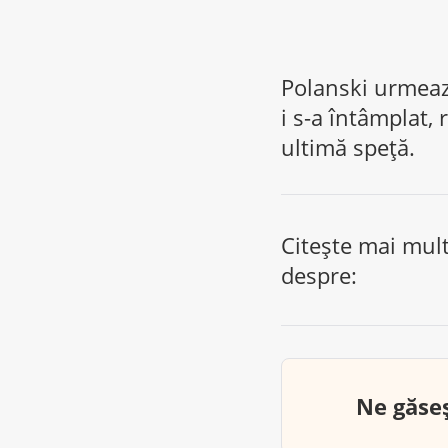
Polanski urmează
i s-a întâmplat,
ultimă speţă.
Citește mai mul
despre:
Ne găseș