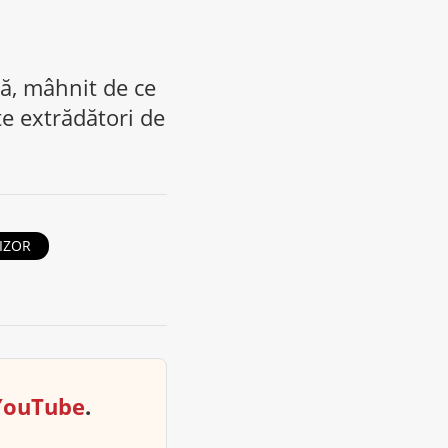
ă, mâhnit de ce
te extrădători de
IZOR
YouTube
.