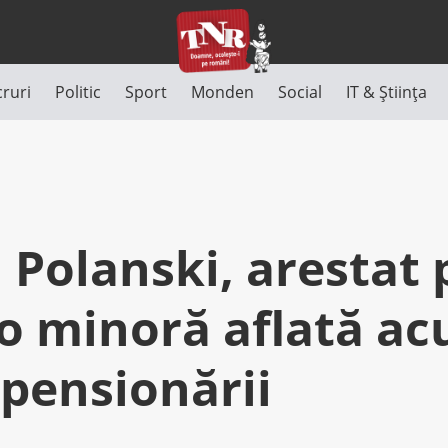
cruri
Politic
Sport
Monden
Social
IT & Știința
Polanski, arestat 
 o minoră aflată ac
 pensionării