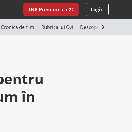
TNR Premium cu 2€
Login
Cronica de film
Rubrica lui Ovi
Descoperă România
pentru
um în