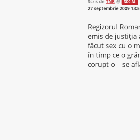
Scris de
TNR
@
SOCIAL
27 septembrie 2009 13:5
Regizorul Roman 
emis de justiţia
făcut sex cu o m
în timp ce o gră
corupt-o – se afl