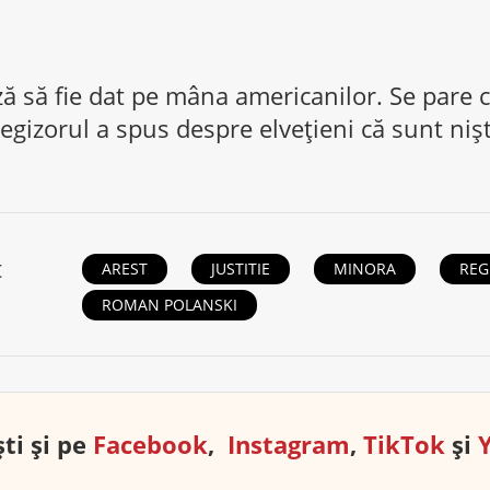
 să fie dat pe mâna americanilor. Se pare c
 regizorul a spus despre elveţieni că sunt niş
t
AREST
JUSTITIE
MINORA
REG
ROMAN POLANSKI
ti și pe
Facebook
,
Instagram
,
TikTok
și