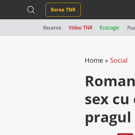
Berea TNR
Recente
Video TNR
EcoLogic
7lu
Home
»
Social
Roman 
sex cu
pragul