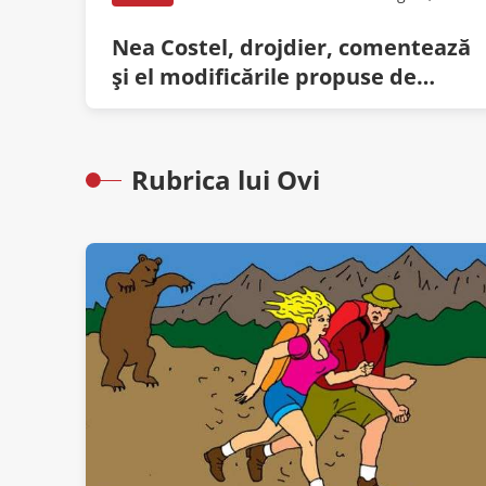
Nea Costel, drojdier, comentează
și el modificările propuse de
Tudorel Toader: ”Dă-l în p…
mea!”
Rubrica lui Ovi