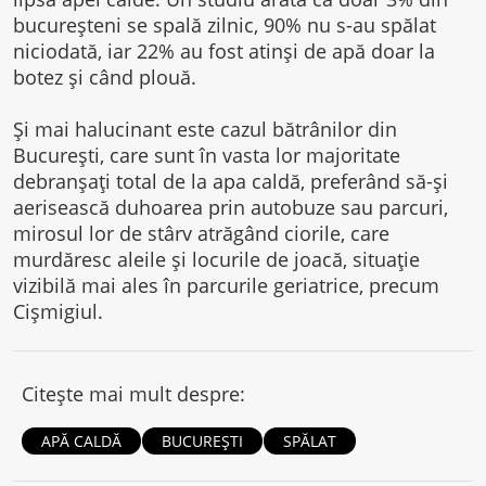
bucureșteni se spală zilnic, 90% nu s-au spălat
niciodată, iar 22% au fost atinși de apă doar la
botez și când plouă.
Și mai halucinant este cazul bătrânilor din
București, care sunt în vasta lor majoritate
debranșați total de la apa caldă, preferând să-și
aerisească duhoarea prin autobuze sau parcuri,
mirosul lor de stârv atrăgând ciorile, care
murdăresc aleile și locurile de joacă, situație
vizibilă mai ales în parcurile geriatrice, precum
Cișmigiul.
Citește mai mult despre:
APĂ CALDĂ
BUCUREȘTI
SPĂLAT