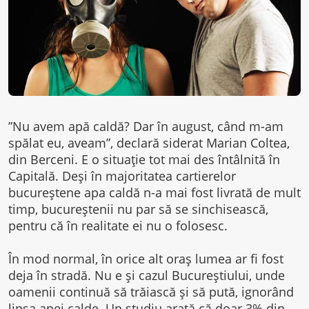
”Nu avem apă caldă? Dar în august, când m-am
spălat eu, aveam”, declară siderat Marian Coltea,
din Berceni. E o situație tot mai des întâlnită în
Capitală. Deși în majoritatea cartierelor
bucureștene apa caldă n-a mai fost livrată de mult
timp, bucureștenii nu par să se sinchisească,
pentru că în realitate ei nu o folosesc.
În mod normal, în orice alt oraș lumea ar fi fost
deja în stradă. Nu e și cazul Bucureștiului, unde
oamenii continuă să trăiască și să pută, ignorând
lipsa apei calde. Un studiu arată că doar 3% din