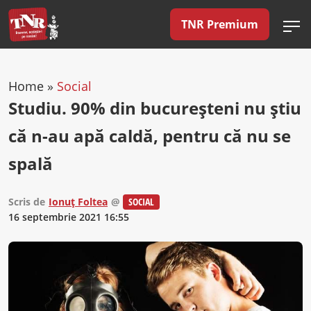
TNR Premium
Home
»
Social
Studiu. 90% din bucureșteni nu știu
că n-au apă caldă, pentru că nu se
spală
Scris de
Ionuț Foltea
@
SOCIAL
16 septembrie 2021 16:55