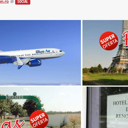
n.ro
@
SOCIAL