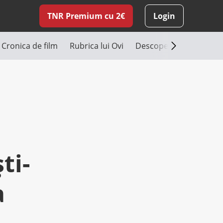
TNR Premium cu 2€
Login
Cronica de film
Rubrica lui Ovi
Descoperă România
ti-
a