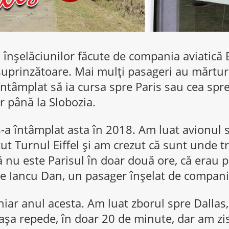
 înșelăciunilor făcute de compania aviatică 
i suprinzătoare. Mai mulți pasageri au mărtur
 întâmplat să ia cursa spre Paris sau cea spre 
r până la Slobozia.
-a întâmplat asta în 2018. Am luat avionul s
t Turnul Eiffel și am crezut că sunt unde t
nu este Parisul în doar două ore, că erau p
e Iancu Dan, un pasager înșelat de compani
hiar anul acesta. Am luat zborul spre Dalla
așa repede, în doar 20 de minute, dar am zi