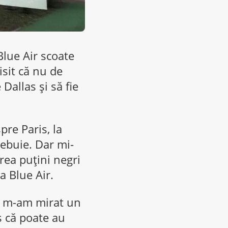
Blue Air scoate
isit că nu de
Dallas și să fie
pre Paris, la
rebuie. Dar mi-
rea puțini negri
a Blue Air.
s, m-am mirat un
s că poate au