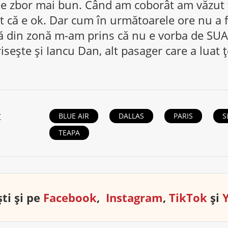
de zbor mai bun. Când am coborât am văzut 
t că e ok. Dar cum în următoarele ore nu a f
lă din zonă m-am prins că nu e vorba de SUA
isește și Iancu Dan, alt pasager care a luat 
t
BLUE AIR
DALLAS
PARIS
S
TEAPA
ti și pe
Facebook
,
Instagram
,
TikTok
și