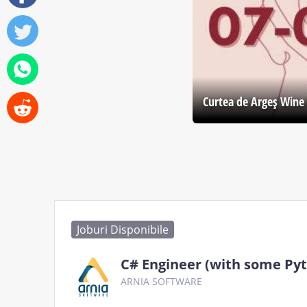
Curtea de Argeş Wine 
Joburi Disponibile
C# Engineer (with some Py
ARNIA SOFTWARE