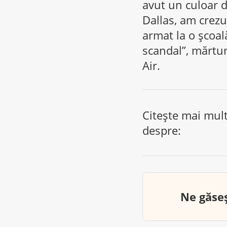
avut un culoar 
Dallas, am crezu
armat la o școa
scandal”, mărtur
Air.
Citește mai mul
despre:
Ne găseș