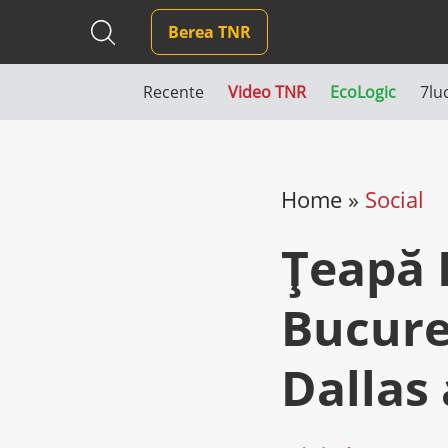
Berea TNR
Recente
Video TNR
EcoLogic
7lu
Home
»
Social
Ţeapă 
Bucureş
Dallas 