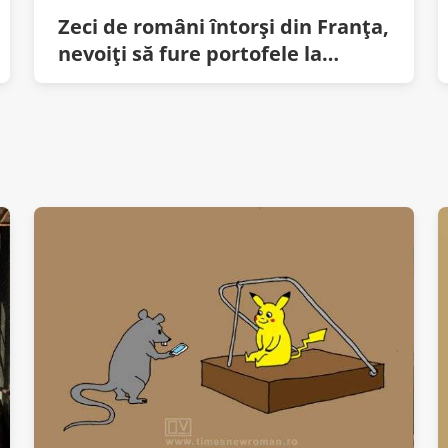
Zeci de români întorşi din Franţa,
nevoiţi să fure portofele la
turnul Eiffel de la Slobozia