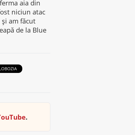
ferma aia din
ost niciun atac
 și am făcut
țeapă de la Blue
LOBOZIA
YouTube
.