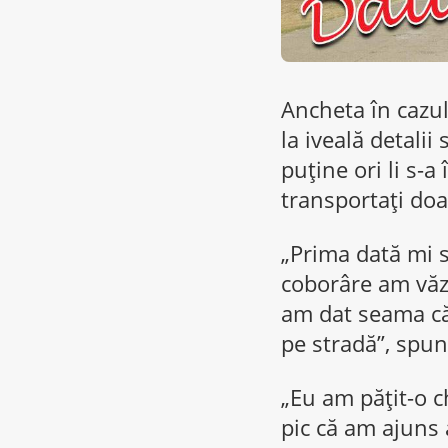
Ancheta în cazul
la iveală detali
puține ori li s-a
transportați doa
„Prima dată mi s
coborâre am văzu
am dat seama că 
pe stradă”, spun
„Eu am pățit-o c
pic că am ajuns 