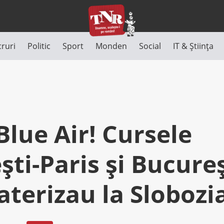
cruri
Politic
Sport
Monden
Social
IT & Știința
Blue Air! Cursele
ti-Paris şi Bucureş
aterizau la Slobozi