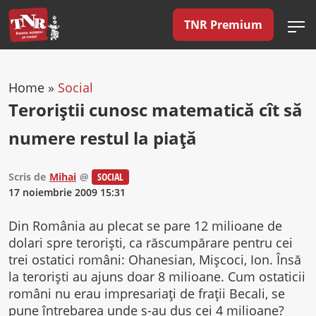
TNR Premium
Home
»
Social
Teroriştii cunosc matematică cît să
numere restul la piaţă
Scris de
Mihai
@
SOCIAL
17 noiembrie 2009 15:31
Din România au plecat se pare 12 milioane de
dolari spre terorişti, ca răscumpărare pentru cei
trei ostatici români: Ohanesian, Mişcoci, Ion. Însă
la terorişti au ajuns doar 8 milioane. Cum ostaticii
români nu erau impresariaţi de fraţii Becali, se
pune întrebarea unde s-au dus cei 4 milioane?