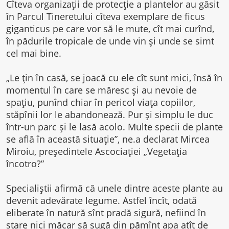
Cîteva organizaţii de protecţie a plantelor au găsit
în Parcul Tineretului cîteva exemplare de ficus
giganticus pe care vor să le mute, cît mai curînd,
în pădurile tropicale de unde vin şi unde se simt
cel mai bine.
„Le ţin în casă, se joacă cu ele cît sunt mici, însă în
momentul în care se măresc şi au nevoie de
spaţiu, punînd chiar în pericol viaţa copiilor,
stăpînii lor le abandonează. Pur şi simplu le duc
într-un parc şi le lasă acolo. Multe specii de plante
se află în această situaţie”, ne.a declarat Mircea
Miroiu, preşedintele Ascociaţiei „Vegetaţia
încotro?”
Specialiştii afirmă că unele dintre aceste plante au
devenit adevărate legume. Astfel încît, odată
eliberate în natură sînt pradă sigură, nefiind în
stare nici măcar să sugă din pămînt apa atît de