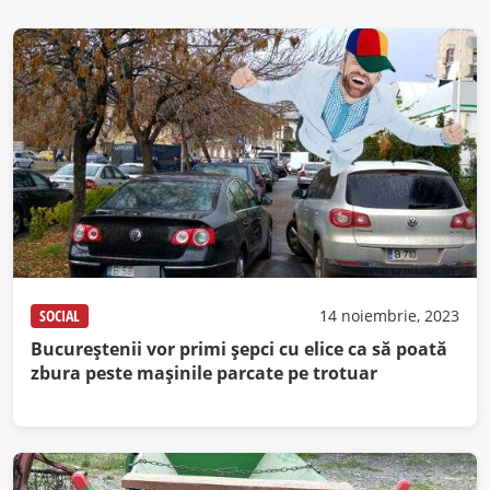
SOCIAL
14 noiembrie, 2023
Bucureştenii vor primi şepci cu elice ca să poată
zbura peste maşinile parcate pe trotuar