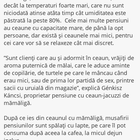
decât la temperaturi foarte mari, care nu sunt
niciodată atinse atâta timp cât umiditatea este
păstrată la peste 80%. Cele mai multe pensiuni
au ceaune cu capacitate mare, de până la opt
persoane, dar există și ceaunele mai mici, pentru
cei care vor să se relaxeze cât mai discret.
”Sunt clienți care au și adormit în ceaun, vrăjiți de
aroma puternică de mălai, care le aduce aminte
de copilărie, de turtele pe care le mâncau când
erau mici, sau de prima lor partidă de sex, printre
sacii cu uruială din magazie”, explică Génkisz
Káncsi, proprietar pensiune cu ceaun-jacuzzi de
mămăligă.
După ce ies din ceaunul cu mămăligă, musafirii
pensiunilor sunt spălați cu lapte, pe care îl pot
consuma după aceea la cafea, la micul dejun