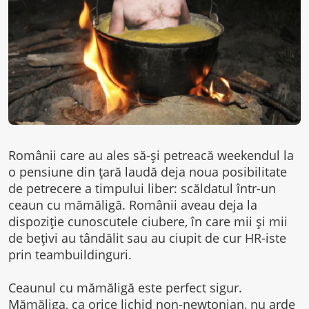
Românii care au ales să-și petreacă weekendul la
o pensiune din țară laudă deja noua posibilitate
de petrecere a timpului liber: scăldatul într-un
ceaun cu mămăligă. Românii aveau deja la
dispoziție cunoscutele ciubere, în care mii și mii
de bețivi au tândălit sau au ciupit de cur HR-iste
prin teambuildinguri.
Ceaunul cu mămăligă este perfect sigur.
Mămăliga, ca orice lichid non-newtonian, nu arde