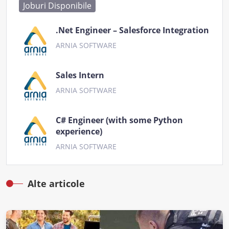
Joburi Disponibile
.Net Engineer – Salesforce Integration
ARNIA SOFTWARE
Sales Intern
ARNIA SOFTWARE
C# Engineer (with some Python
experience)
ARNIA SOFTWARE
Alte articole