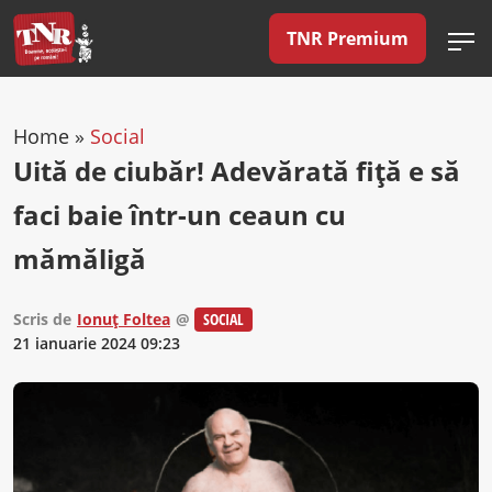
TNR Premium
Home
»
Social
Uită de ciubăr! Adevărată fiță e să
faci baie într-un ceaun cu
mămăligă
Scris de
Ionuț Foltea
@
SOCIAL
21 ianuarie 2024 09:23