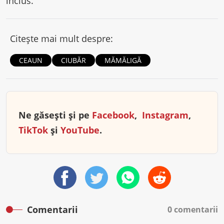
inclus.
Citește mai mult despre:
CEAUN
CIUBĂR
MĂMĂLIGĂ
Ne găsești și pe
Facebook
,
Instagram
,
TikTok
și
YouTube
.
Comentarii
0 comentarii