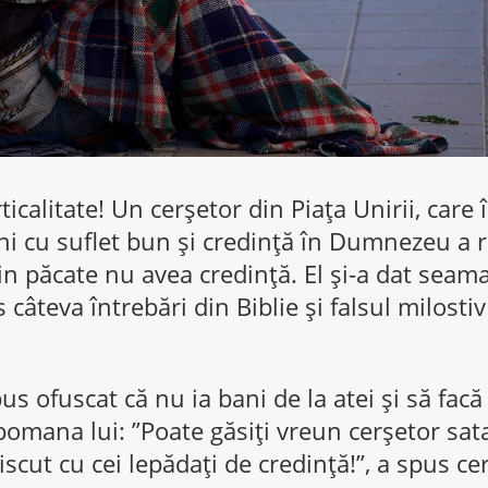
icalitate! Un cerșetor din Piața Unirii, care 
i cu suflet bun și credință în Dumnezeu a r
n păcate nu avea credință. El și-a dat seama
 câteva întrebări din Biblie și falsul milostiv
pus ofuscat că nu ia bani de la atei și să fac
 pomana lui: ”Poate găsiți vreun cerșetor sat
iscut cu cei lepădați de credință!”, a spus ce