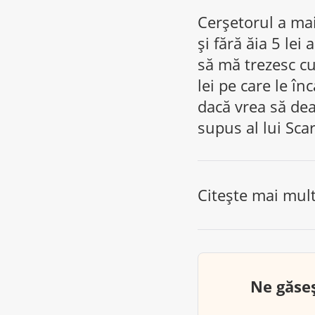
Cerșetorul a mai 
și fără ăia 5 lei
să mă trezesc cu
lei pe care le înc
dacă vrea să dea
supus al lui Scar
Citește mai mul
Ne găseș