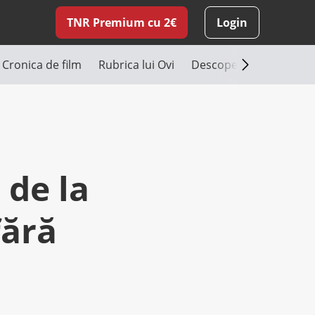
TNR Premium cu 2€
Login
Cronica de film
Rubrica lui Ovi
Descoperă România
 de la
fără