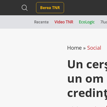
Berea TNR
Recente
Video TNR
EcoLogic
7lu
Home
»
Social
Un cerş
un om 
credin