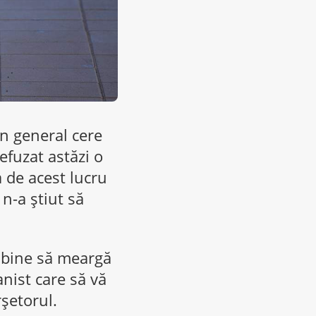
în general cere
efuzat astăzi o
 de acest lucru
 n-a știut să
ă bine să meargă
anist care să vă
rșetorul.