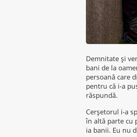
Demnitate și vert
bani de la oamen
persoană care di
pentru că i-a pus
răspundă.
Cerșetorul i-a s
în altă parte cu
ia banii. Eu nu d