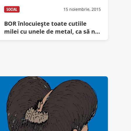
SOCIAL
15 noiembrie, 2015
BOR înlocuiește toate cutiile
milei cu unele de metal, ca să nu
ardă banii într-un eventual
incendiu