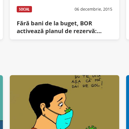
SOCIAL
06 decembrie, 2015
Fără bani de la buget, BOR
activează planul de rezervă:
”Luăm mai mult de la cei săraci
cu duhul”