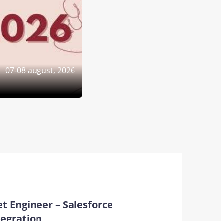
07-08 august, 2026
et Engineer – Salesforce
tegration