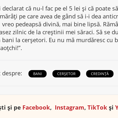
declarat că nu-l fac pe el 5 lei și că poate să
 amărâți pe care avea de gând să i-i dea antic
 vreo pedeapsă divină, mai bine lipsă. Rămâ
asez zilnic de la creștinii mei săraci. Să se du
 bani la cerșetori. Eu nu mă murdăresc cu ba
aoțchi!”.
t despre:
BANI
CERȘETOR
CREDINȚĂ
ti și pe
Facebook
,
Instagram
,
TikTok
și