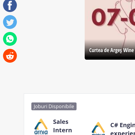
Curtea de Argeş Wine 
Joburi Disponibile
Sales
C# Engi
Intern
experie