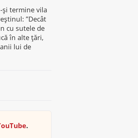
-și termine vila
reștinul: ”Decât
n cu sutele de
că în alte țări,
nii lui de
YouTube
.