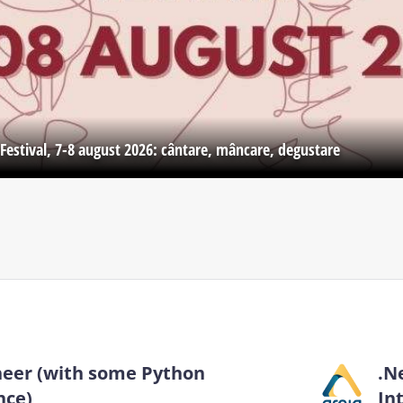
Festival, 7-8 august 2026: cântare, mâncare, degustare
neer (with some Python
.N
nce)
In