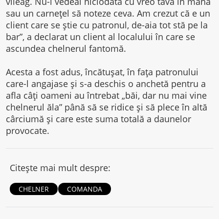
vileag. Nu-l vedeai niciodată cu vreo tavă în mână
sau un carnețel să noteze ceva. Am crezut că e un
client care se știe cu patronul, de-aia tot stă pe la
bar”, a declarat un client al localului în care se
ascundea chelnerul fantomă.
Acesta a fost adus, încătușat, în fața patronului
care-l angajase și s-a deschis o anchetă pentru a
afla câți oameni au întrebat „băi, dar nu mai vine
chelnerul ăla” până să se ridice și să plece în altă
cârciumă și care este suma totală a daunelor
provocate.
Citește mai mult despre:
CHELNER
COMANDA