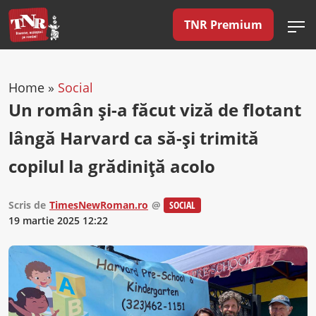
TNR Premium
Home
»
Social
Un român și-a făcut viză de flotant
lângă Harvard ca să-și trimită
copilul la grădiniță acolo
Scris de
TimesNewRoman.ro
@
SOCIAL
19 martie 2025 12:22