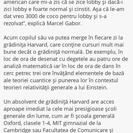
american care mi-a zis că se zice lobby și dacă-i
zici lobby e foarte normal și cinstit. Așa că le-am
dat vreo 3000 de coco pentru lobby și s-a
rezolvat”, explică Marcel Gabor.
Acum copilul său va putea merge în fiecare zi la
grădinița Harvard, care conține cursuri mult mai
bune decât o grădiniță normală. De exemplu, în
loc de ora de desenat cu degetele au patru ore de
analiză matematică iar în loc de ora de dans în
cerc petrec trei ore învățând elementele de bază
ale teoriei cuantice și punerea lor în contextul
teorieri relativității generale a lui Einstein.
Un absolvent de grădiniță Harvard are acces
aproape imediat la cele mai presigioase școli
generale din lume, cum ar fi școala generală
Oxford, clasele 1-4, MIT gimnazial de la
Cambridge sau Facultatea de Comunicare și