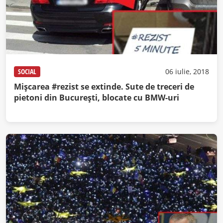
SOCIAL
06 iulie, 2018
Mişcarea #rezist se extinde. Sute de treceri de
pietoni din Bucureşti, blocate cu BMW-uri