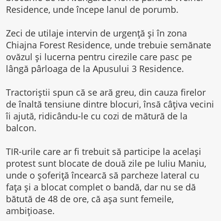
Residence, unde începe lanul de porumb.
Zeci de utilaje intervin de urgență și în zona
Chiajna Forest Residence, unde trebuie semănate
ovăzul și lucerna pentru cirezile care pasc pe
lângă pârloaga de la Apusului 3 Residence.
Tractoriștii spun că se ară greu, din cauza firelor
de înaltă tensiune dintre blocuri, însă câțiva vecini
îi ajută, ridicându-le cu cozi de mătură de la
balcon.
TIR-urile care ar fi trebuit să participe la același
protest sunt blocate de două zile pe Iuliu Maniu,
unde o șoferiță încearcă să parcheze lateral cu
fața și a blocat complet o bandă, dar nu se dă
bătută de 48 de ore, că așa sunt femeile,
ambițioase.