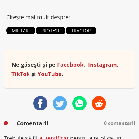
Citește mai mult despre:
MILITARI
PROTEST
TRACTOR
Ne găsești și pe
Facebook
,
Instagram
,
TikTok
și
YouTube
.
Comentarii
0 comentarii
Trebuie să fii
autentificat
pentru a publica un