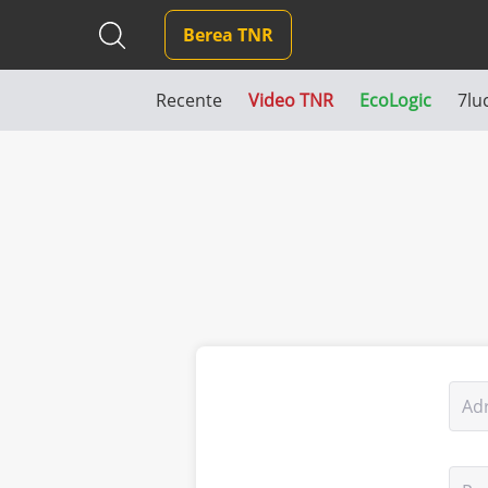
Berea TNR
Recente
Video TNR
EcoLogic
7lu
Ad