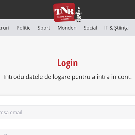
cruri
Politic
Sport
Monden
Social
IT & Știința
Login
Introdu datele de logare pentru a intra in cont.
resă email