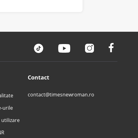
Contact
contact@timesnewroman.ro
alitate
e-urile
 utilizare
NR