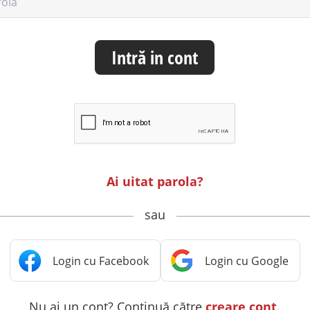
rolă
Intră in cont
Ai uitat parola?
sau
Nu ai un cont? Continuă către
creare cont
.