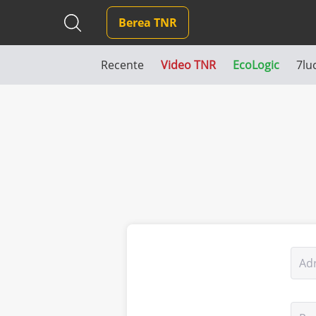
Berea TNR
Recente
Video TNR
EcoLogic
7lu
Ad