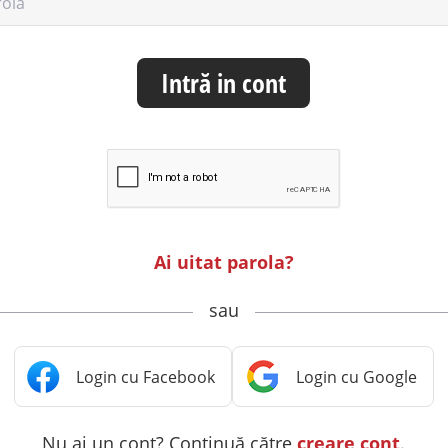
rolă
Intră in cont
Ai uitat parola?
sau
Nu ai un cont? Continuă către
creare cont
.