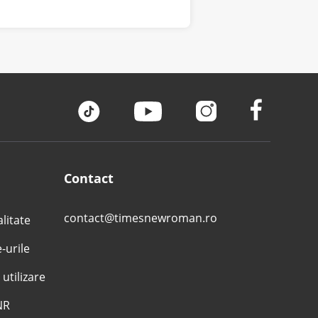
Contact
contact@timesnewroman.ro
alitate
e-urile
 utilizare
NR