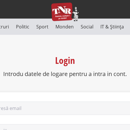
cruri
Politic
Sport
Monden
Social
IT & Știința
Login
Introdu datele de logare pentru a intra in cont.
resă email