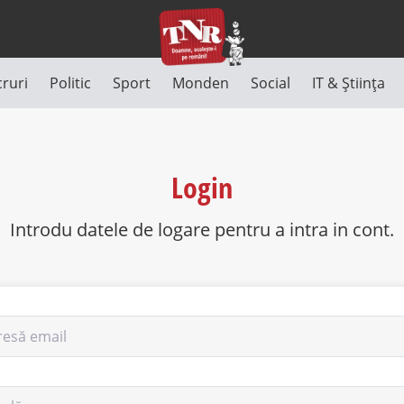
cruri
Politic
Sport
Monden
Social
IT & Știința
Login
Introdu datele de logare pentru a intra in cont.
resă email