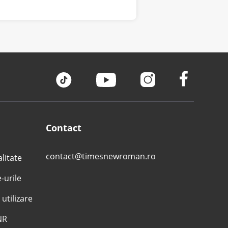
Contact
contact@timesnewroman.ro
alitate
e-urile
 utilizare
NR