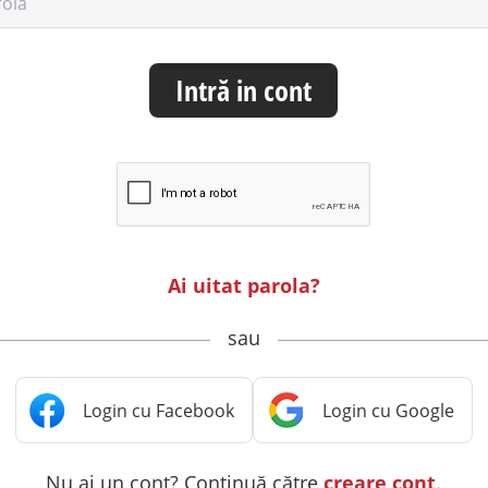
rolă
Intră in cont
Ai uitat parola?
sau
Nu ai un cont? Continuă către
creare cont
.