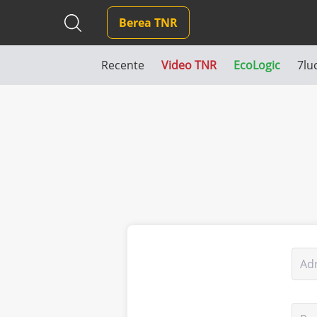
Berea TNR
Recente
Video TNR
EcoLogic
7lu
Ad