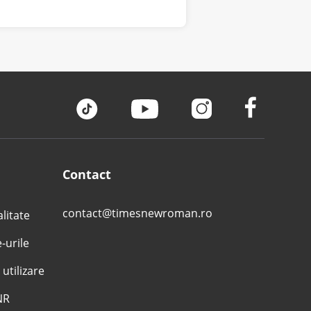
Contact
contact@timesnewroman.ro
alitate
e-urile
 utilizare
NR