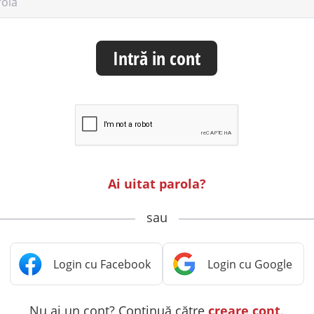
rolă
Intră in cont
Ai uitat parola?
sau
Nu ai un cont? Continuă către
creare cont
.