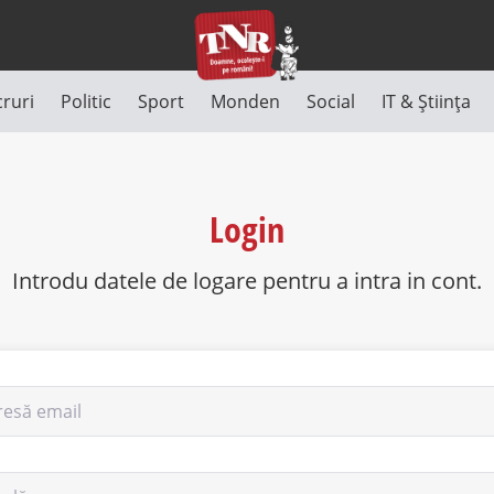
cruri
Politic
Sport
Monden
Social
IT & Știința
Login
Introdu datele de logare pentru a intra in cont.
resă email