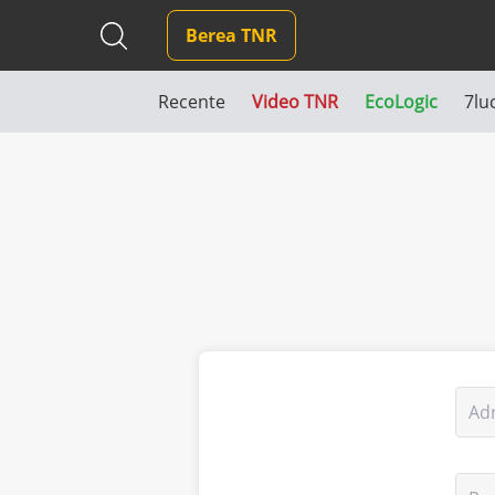
Berea TNR
Recente
Video TNR
EcoLogic
7lu
Ad