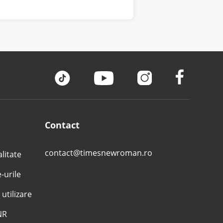
Contact
contact@timesnewroman.ro
alitate
e-urile
 utilizare
NR