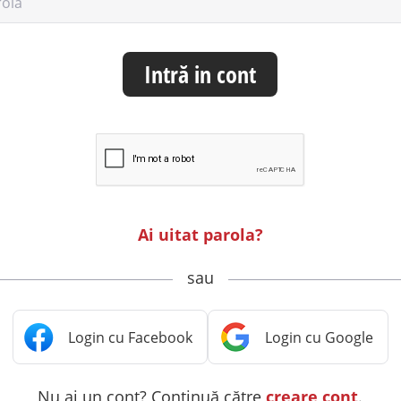
rolă
Intră in cont
Ai uitat parola?
sau
Nu ai un cont? Continuă către
creare cont
.