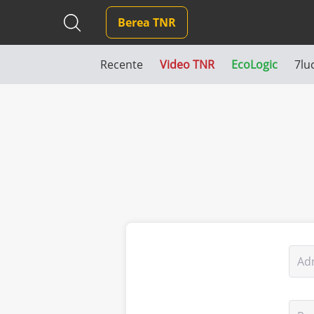
Berea TNR
Recente
Video TNR
EcoLogic
7lu
Ad