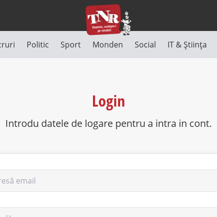
cruri
Politic
Sport
Monden
Social
IT & Știința
Login
Introdu datele de logare pentru a intra in cont.
resă email