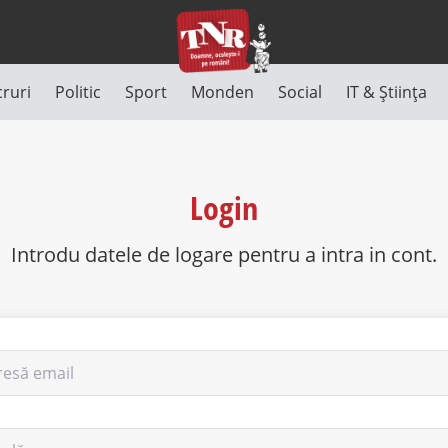
cruri
Politic
Sport
Monden
Social
IT & Știința
Login
Introdu datele de logare pentru a intra in cont.
resă email