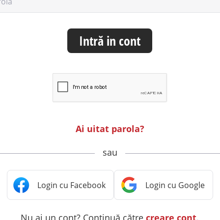
rolă
Intră in cont
Ai uitat parola?
sau
Nu ai un cont? Continuă către
creare cont
.