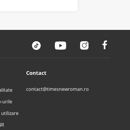
Contact
contact@timesnewroman.ro
alitate
e-urile
 utilizare
NR