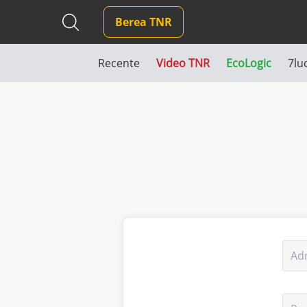
Berea TNR
Recente
Video TNR
EcoLogic
7lu
Ad