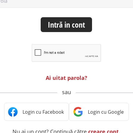
rolă
Intră in cont
Ai uitat parola?
sau
Nu ai un cont? Continuă către
creare cont
.