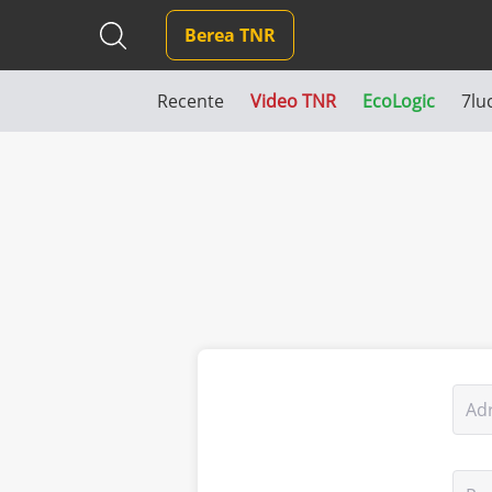
Berea TNR
Recente
Video TNR
EcoLogic
7lu
Ad