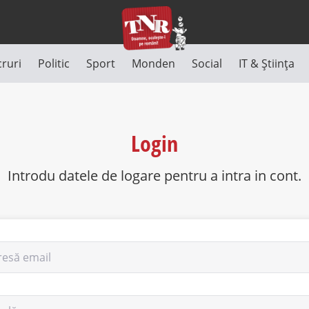
cruri
Politic
Sport
Monden
Social
IT & Știința
Login
Introdu datele de logare pentru a intra in cont.
resă email