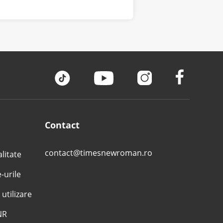
Contact
contact@timesnewroman.ro
alitate
e-urile
 utilizare
NR