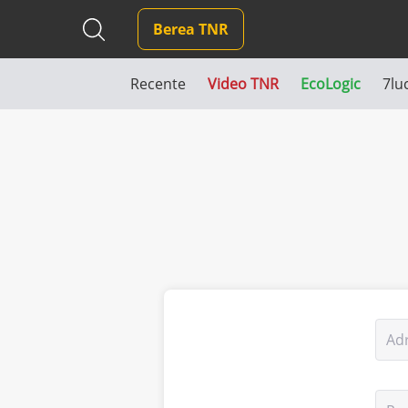
Berea TNR
Recente
Video TNR
EcoLogic
7lu
Ad