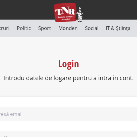
cruri
Politic
Sport
Monden
Social
IT & Știința
Login
Introdu datele de logare pentru a intra in cont.
resă email