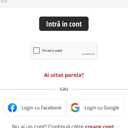
rolă
Intră in cont
Ai uitat parola?
sau
Nu ai un cont? Continuă către
creare cont
.