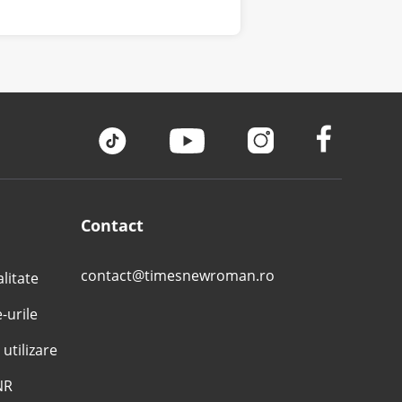
Contact
contact@timesnewroman.ro
alitate
e-urile
 utilizare
NR