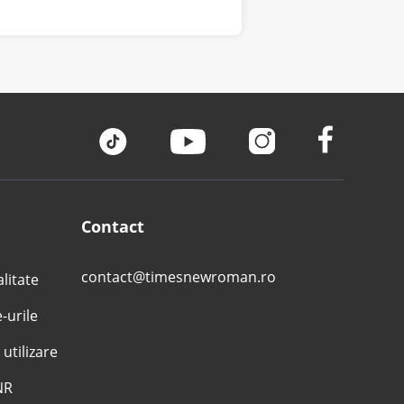
Contact
contact@timesnewroman.ro
alitate
e-urile
 utilizare
NR