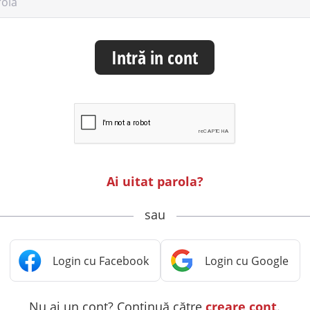
rolă
Intră in cont
Ai uitat parola?
sau
Nu ai un cont? Continuă către
creare cont
.