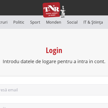
cruri
Politic
Sport
Monden
Social
IT & Știința
Login
Introdu datele de logare pentru a intra in cont.
resă email