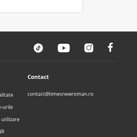
Contact
contact@timesnewroman.ro
alitate
e-urile
 utilizare
NR