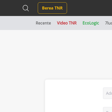
Berea TNR
Recente
Video TNR
EcoLogic
7lu
Ad