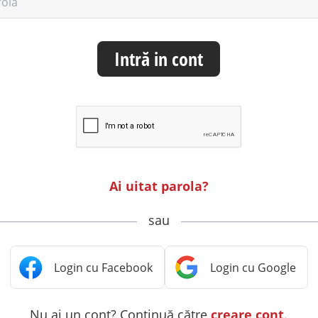
rolă
Intră in cont
Ai uitat parola?
sau
Nu ai un cont? Continuă către
creare cont
.