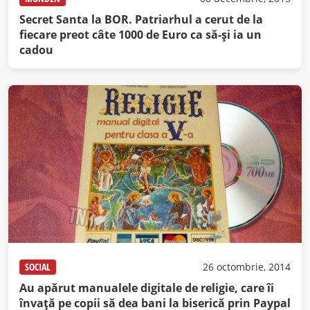
Secret Santa la BOR. Patriarhul a cerut de la
fiecare preot câte 1000 de Euro ca să-şi ia un
cadou
SOCIAL
26 octombrie, 2014
Au apărut manualele digitale de religie, care îi
învaţă pe copii să dea bani la biserică prin Paypal