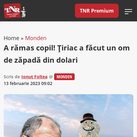
TNR Premium
Home
»
Monden
A rămas copil! Țiriac a făcut un om
de zăpadă din dolari
Scris de
Ionuț Foltea
@
MONDEN
13 februarie 2023 09:02