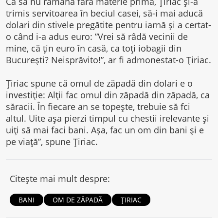
Ca să nu rămână fără materie primă, Țiriac și-a
trimis servitoarea în beciul casei, să-i mai aducă
dolari din stivele pregătite pentru iarnă și a certat-
o când i-a adus euro: ”Vrei să râdă vecinii de
mine, că țin euro în casă, ca toți iobagii din
București? Neisprăvito!”, ar fi admonestat-o Țiriac.
Țiriac spune că omul de zăpadă din dolari e o
investiție: Alții fac omul din zăpadă din zăpadă, ca
săracii. În fiecare an se topește, trebuie să fci
altul. Uite așa pierzi timpul cu chestii irelevante și
uiți să mai faci bani. Așa, fac un om din bani și e
pe viață”, spune Țiriac.
Citește mai mult despre:
BANI
OM DE ZĂPADĂ
ȚIRIAC