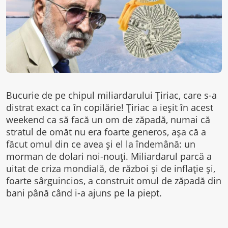
Bucurie de pe chipul miliardarului Țiriac, care s-a
distrat exact ca în copilărie! Țiriac a ieșit în acest
weekend ca să facă un om de zăpadă, numai că
stratul de omăt nu era foarte generos, așa că a
făcut omul din ce avea și el la îndemână: un
morman de dolari noi-nouți. Miliardarul parcă a
uitat de criza mondială, de război și de inflație și,
foarte sârguincios, a construit omul de zăpadă din
bani până când i-a ajuns pe la piept.